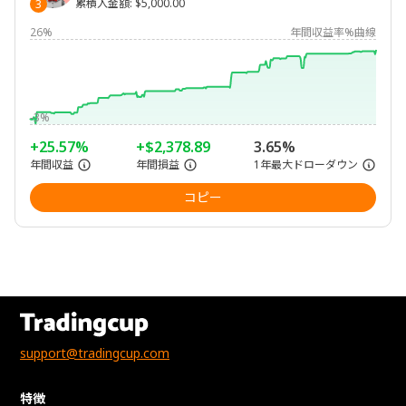
累積入金額
:
$5,000.00
3
26%
年間収益率%曲線
-3%
+25.57%
+$2,378.89
3.65%
年間収益
年間損益
1年最大ドローダウン
コピー
support@tradingcup.com
特徴