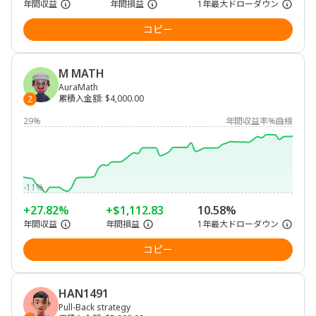
年間収益
年間損益
1年最大ドローダウン
コピー
M MATH
AuraMath
累積入金額
:
$4,000.00
2
29%
年間収益率%曲線
-11%
+27.82%
+$1,112.83
10.58%
年間収益
年間損益
1年最大ドローダウン
コピー
HAN1491
Pull-Back strategy