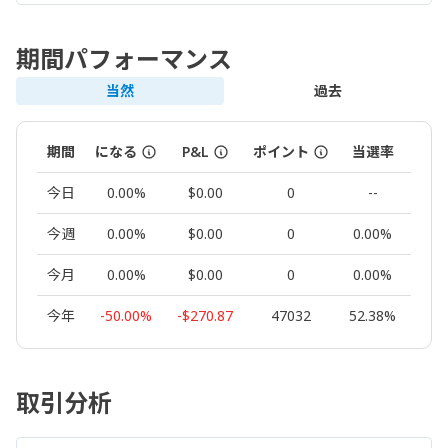
期間パフォーマンス
当然
過去
期間
になる
P&L
ポイント
当選率
ロッ
今日
0.00%
$0.00
0
--
0.
今週
0.00%
$0.00
0
0.00%
0.
今月
0.00%
$0.00
0
0.00%
0.
今年
-50.00%
-$270.87
47032
52.38%
0.
取引分析