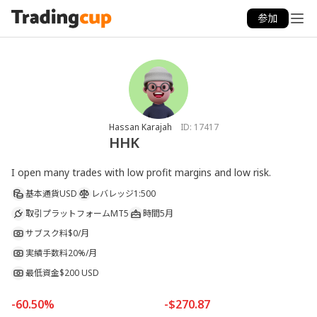
参加
Hassan Karajah
ID:
17417
HHK
I open many trades with low profit margins and low risk.
基本通貨
USD
レバレッジ
1:500
取引プラットフォーム
MT5
時間
5月
サブスク料
$0/月
実績手数料
20%/月
最低資金
$200 USD
-60.50%
-$270.87