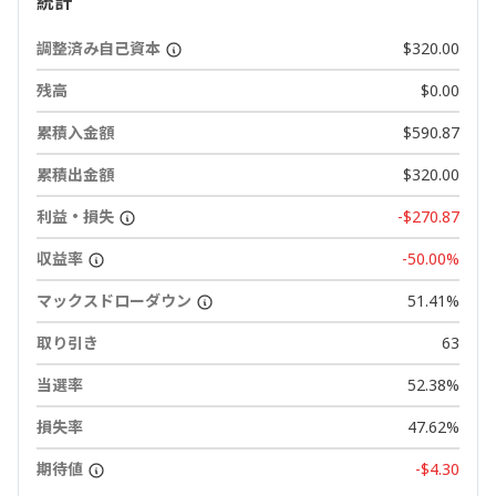
統計
調整済み自己資本
$320.00
残高
$0.00
累積入金額
$590.87
累積出金額
$320.00
利益・損失
-$270.87
収益率
-50.00%
マックスドローダウン
51.41%
取り引き
63
当選率
52.38%
損失率
47.62%
期待値
-$4.30