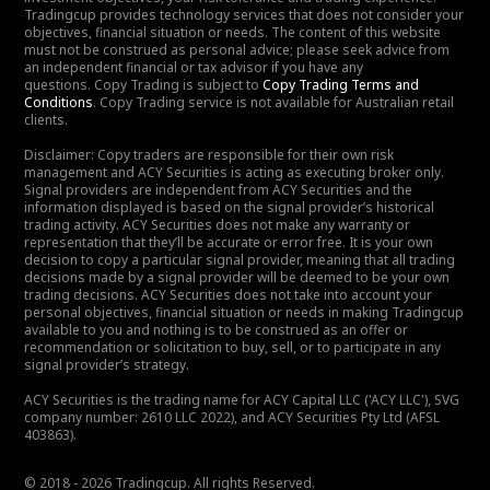
Tradingcup provides technology services that does not consider your
objectives, financial situation or needs. The content of this website
must not be construed as personal advice; please seek advice from
an independent financial or tax advisor if you have any
questions. Copy Trading is subject to
Copy Trading Terms and
Conditions
. Copy Trading service is not available for Australian retail
clients.
Disclaimer: Copy traders are responsible for their own risk
management and ACY Securities is acting as executing broker only.
Signal providers are independent from ACY Securities and the
information displayed is based on the signal provider’s historical
trading activity. ACY Securities does not make any warranty or
representation that they’ll be accurate or error free. It is your own
decision to copy a particular signal provider, meaning that all trading
decisions made by a signal provider will be deemed to be your own
trading decisions. ACY Securities does not take into account your
personal objectives, financial situation or needs in making Tradingcup
available to you and nothing is to be construed as an offer or
recommendation or solicitation to buy, sell, or to participate in any
signal provider’s strategy.
ACY Securities is the trading name for ACY Capital LLC ('ACY LLC'), SVG
company number: 2610 LLC 2022), and ACY Securities Pty Ltd (AFSL
403863).
© 2018 - 2026 Tradingcup. All rights Reserved.