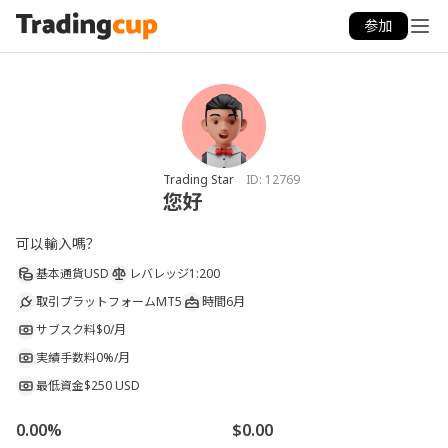
参加
Trading Star
ID:
12769
您好
可以輸入嗎？
基本通貨
USD
レバレッジ
1:200
取引プラットフォーム
MT5
時間
6月
サブスク料
$0/月
実績手数料
0%/月
最低資金
$250 USD
0.00%
$0.00