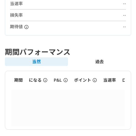
当選率
--
損失率
--
期待値
--
期間パフォーマンス
当然
過去
期間
になる
P&L
ポイント
当選率
ロット