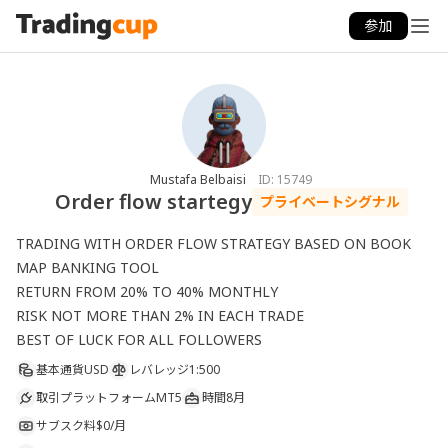
参加
Mustafa Belbaisi
ID:
15749
Order flow startegy
プライベートシグナル
TRADING WITH ORDER FLOW STRATEGY BASED ON BOOK 
MAP BANKING TOOL 

RETURN FROM 20% TO 40% MONTHLY 

RISK NOT MORE THAN 2% IN EACH TRADE 

BEST OF LUCK FOR ALL FOLLOWERS 
基本通貨
USD
レバレッジ
1:500
取引プラットフォーム
MT5
時間
8月
サブスク料
$0/月