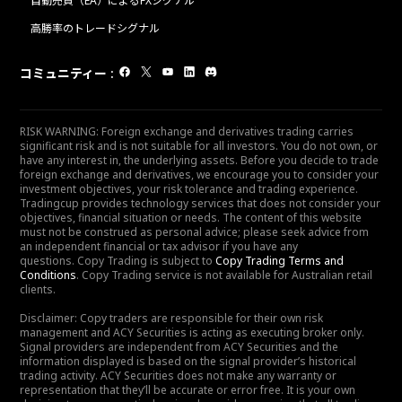
自動売買（EA）によるFXシグナル
高勝率のトレードシグナル
コミュニティー
:
RISK WARNING: Foreign exchange and derivatives trading carries
significant risk and is not suitable for all investors. You do not own, or
have any interest in, the underlying assets. Before you decide to trade
foreign exchange and derivatives, we encourage you to consider your
investment objectives, your risk tolerance and trading experience.
Tradingcup provides technology services that does not consider your
objectives, financial situation or needs. The content of this website
must not be construed as personal advice; please seek advice from
an independent financial or tax advisor if you have any
questions. Copy Trading is subject to
Copy Trading Terms and
Conditions
. Copy Trading service is not available for Australian retail
clients.
Disclaimer: Copy traders are responsible for their own risk
management and ACY Securities is acting as executing broker only.
Signal providers are independent from ACY Securities and the
information displayed is based on the signal provider’s historical
trading activity. ACY Securities does not make any warranty or
representation that they’ll be accurate or error free. It is your own