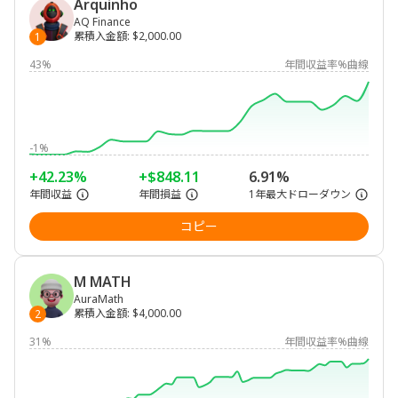
Arquinho
AQ Finance
累積入金額
:
$2,000.00
1
43%
年間収益率%曲線
-1%
+42.23%
+$848.11
6.91%
年間収益
年間損益
1年最大ドローダウン
コピー
M MATH
AuraMath
累積入金額
:
$4,000.00
2
31%
年間収益率%曲線