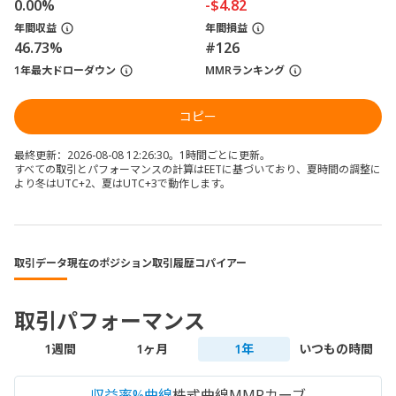
0.00%
-$4.82
年間収益
年間損益
46.73%
#126
1年最大ドローダウン
MMRランキング
コピー
最終更新：2026-08-08 12:26:30。1時間ごとに更新。
すべての取引とパフォーマンスの計算はEETに基づいており、夏時間の調整に
より冬はUTC+2、夏はUTC+3で動作します。
取引データ
現在のポジション
取引履歴
コパイアー
取引パフォーマンス
1週間
1ヶ月
1年
いつもの時間
収益率%曲線
株式曲線
MMRカーブ