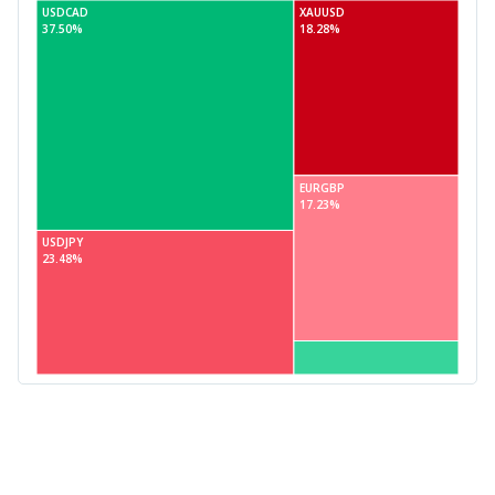
USDCAD
XAUUSD
37.50%
18.28%
EURGBP
17.23%
USDJPY
23.48%