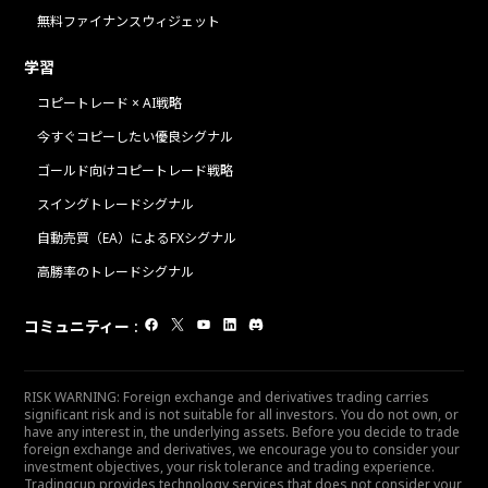
無料ファイナンスウィジェット
学習
コピートレード × AI戦略
今すぐコピーしたい優良シグナル
ゴールド向けコピートレード戦略
スイングトレードシグナル
自動売買（EA）によるFXシグナル
高勝率のトレードシグナル
コミュニティー
:
RISK WARNING: Foreign exchange and derivatives trading carries
significant risk and is not suitable for all investors. You do not own, or
have any interest in, the underlying assets. Before you decide to trade
foreign exchange and derivatives, we encourage you to consider your
investment objectives, your risk tolerance and trading experience.
Tradingcup provides technology services that does not consider your