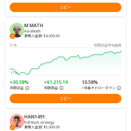
コピー
M MATH
AuraMath
累積入金額
:
$4,000.00
2
31%
年間収益率%曲線
-11%
+30.38%
+$1,215.19
10.58%
年間収益
年間損益
1年最大ドローダウン
コピー
HAN1491
Pull-Back strategy
累積入金額
:
$5,000.00
3