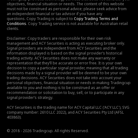
objectives, financial situation or needs. The content of this website
must not be construed as personal advice; please seek advice from
an independent financial or tax advisor if you have any
questions. Copy Trading is subject to
Copy Trading Terms and
Conditions
. Copy Trading service is not available for Australian retail
clients.
Disclaimer: Copy traders are responsible for their own risk
management and ACY Securities is acting as executing broker only.
Signal providers are independent from ACY Securities and the
information displayed is based on the signal provider’s historical
trading activity. ACY Securities does not make any warranty or
representation that they’ll be accurate or error free. It is your own
decision to copy a particular signal provider, meaning that all trading
decisions made by a signal provider will be deemed to be your own
trading decisions. ACY Securities does not take into account your
personal objectives, financial situation or needs in making Tradingcup
available to you and nothing is to be construed as an offer or
recommendation or solicitation to buy, sell, or to participate in any
signal provider’s strategy.
ACY Securities is the trading name for ACY Capital LLC ('ACY LLC'), SVG
company number: 2610 LLC 2022), and ACY Securities Pty Ltd (AFSL
403863).
© 2018 - 2026 Tradingcup. All rights Reserved.