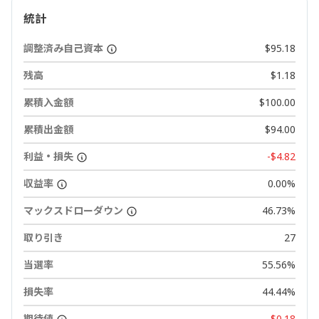
統計
調整済み自己資本
$95.18
残高
$1.18
累積入金額
$100.00
累積出金額
$94.00
利益・損失
-$4.82
収益率
0.00%
マックスドローダウン
46.73%
取り引き
27
当選率
55.56%
損失率
44.44%
期待値
-$0.18