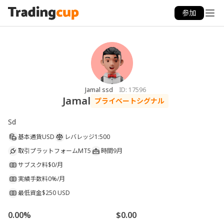
参加
Jamal ssd
ID:
17596
Jamal
プライベートシグナル
Sd
基本通貨
USD
レバレッジ
1:500
取引プラットフォーム
MT5
時間
9月
サブスク料
$0/月
実績手数料
0%/月
最低資金
$250 USD
0.00%
$0.00