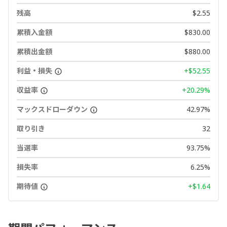
残高
$2.55
累積入金額
$830.00
累積出金額
$880.00
利益・損失
+$52.55
収益率
+20.29%
マックスドローダウン
42.97%
取り引き
32
当選率
93.75%
損失率
6.25%
期待値
+$1.64