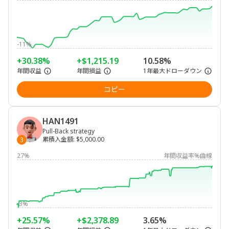
-11%
+30.38%
+$1,215.19
10.58%
年間収益
年間損益
1年最大ドローダウン
コピー
HAN1491
Pull-Back strategy
累積入金額
:
$5,000.00
3
27%
年間収益率%曲線
-3%
+25.57%
+$2,378.89
3.65%