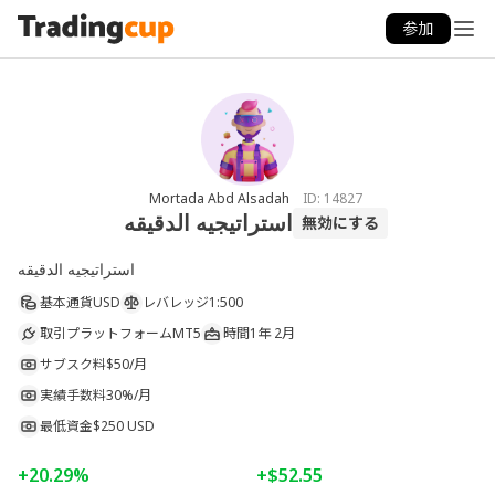
参加
Mortada Abd Alsadah
ID:
14827
استراتيجيه الدقيقه
無効にする
استراتيجيه الدقيقه
基本通貨
USD
レバレッジ
1:500
取引プラットフォーム
MT5
時間
1年 2月
サブスク料
$50/月
実績手数料
30%/月
最低資金
$250 USD
+20.29%
+$52.55