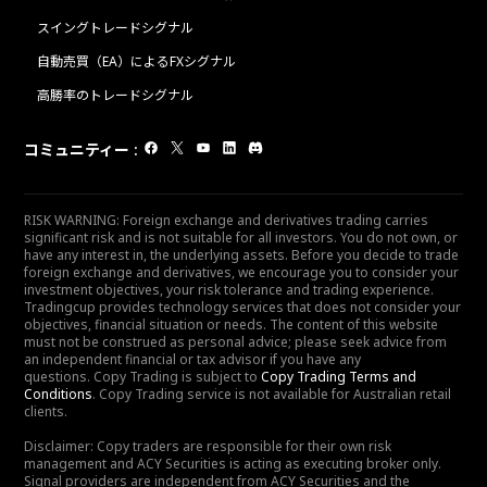
スイングトレードシグナル
自動売買（EA）によるFXシグナル
高勝率のトレードシグナル
コミュニティー
:
RISK WARNING: Foreign exchange and derivatives trading carries
significant risk and is not suitable for all investors. You do not own, or
have any interest in, the underlying assets. Before you decide to trade
foreign exchange and derivatives, we encourage you to consider your
investment objectives, your risk tolerance and trading experience.
Tradingcup provides technology services that does not consider your
objectives, financial situation or needs. The content of this website
must not be construed as personal advice; please seek advice from
an independent financial or tax advisor if you have any
questions. Copy Trading is subject to
Copy Trading Terms and
Conditions
. Copy Trading service is not available for Australian retail
clients.
Disclaimer: Copy traders are responsible for their own risk
management and ACY Securities is acting as executing broker only.
Signal providers are independent from ACY Securities and the