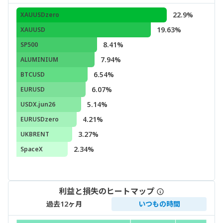
22.9%
XAUUSDzero
19.63%
XAUUSD
8.41%
SP500
7.94%
ALUMINIUM
6.54%
BTCUSD
6.07%
EURUSD
5.14%
USDX.jun26
4.21%
EURUSDzero
3.27%
UKBRENT
2.34%
SpaceX
利益と損失のヒートマップ
過去12ヶ月
いつもの時間