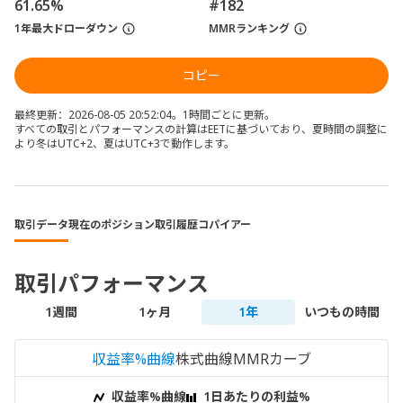
61.65%
#182
1年最大ドローダウン
MMRランキング
コピー
最終更新：2026-08-05 20:52:04。1時間ごとに更新。
すべての取引とパフォーマンスの計算はEETに基づいており、夏時間の調整に
より冬はUTC+2、夏はUTC+3で動作します。
取引データ
現在のポジション
取引履歴
コパイアー
取引パフォーマンス
1週間
1ヶ月
1年
いつもの時間
収益率%曲線
株式曲線
MMRカーブ
収益率%曲線
1日あたりの利益%