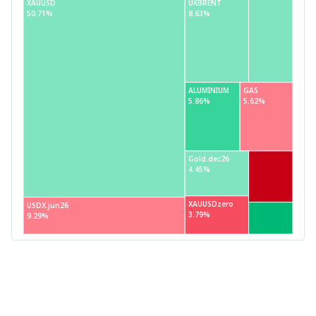
XAUUSD
UKBRENT
50.71%
8.63%
ALUMINIUM
GAS
5.86%
5.62%
Gold.dec26
4.45%
XAUUSDzero
USDX.jun26
3.79%
9.29%