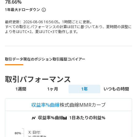
78.66%
1年最大ドローダウン
最終更新：2026-08-06 16:56:05。1時間ごとに更新。
すべての取引とパフォーマンスの計算はEETに基づいており、夏時間の調整に
より冬はUTC+2、夏はUTC+3で動作します。
取引データ
現在のポジション
取引履歴
コパイアー
取引パフォーマンス
1週間
1ヶ月
1年
いつもの時間
収益率%曲線
株式曲線
MMRカーブ
収益率%曲線
1日あたりの利益%
X:
日付:
80%