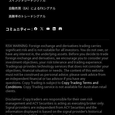
スイングトレードシグナル
自動売買（EA）によるFXシグナル
高勝率のトレードシグナル
コミュニティー
:
RISK WARNING: Foreign exchange and derivatives trading carries
significant risk and is not suitable for all investors. You do not own, or
have any interest in, the underlying assets. Before you decide to trade
foreign exchange and derivatives, we encourage you to consider your
investment objectives, your risk tolerance and trading experience.
Tradingcup provides technology services that does not consider your
objectives, financial situation or needs. The content of this website
must not be construed as personal advice; please seek advice from
an independent financial or tax advisor if you have any
questions. Copy Trading is subject to
Copy Trading Terms and
Conditions
. Copy Trading service is not available for Australian retail
clients.
Disclaimer: Copy traders are responsible for their own risk
management and ACY Securities is acting as executing broker only.
Signal providers are independent from ACY Securities and the
information displayed is based on the signal provider’s historical