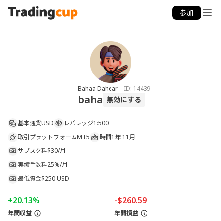
参加
Bahaa Dahear
ID:
14439
baha
無効にする
基本通貨
USD
レバレッジ
1:500
取引プラットフォーム
MT5
時間
1年 11月
サブスク料
$30/月
実績手数料
25%/月
最低資金
$250 USD
+20.13%
-$260.59
年間収益
年間損益