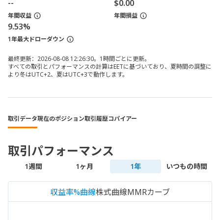
--
$0.00
年間収益
年間損益
9.53%
1年最大ドローダウン
最終更新：2026-08-08 12:26:30。1時間ごとに更新。
すべての取引とパフォーマンスの計算はEETに基づいており、夏時間の調整に
より冬はUTC+2、夏はUTC+3で動作します。
取引データ
現在のポジション
取引履歴
コパイアー
取引パフォーマンス
1週間
1ヶ月
1年
いつもの時間
収益率%曲線
株式曲線
MMRカーブ