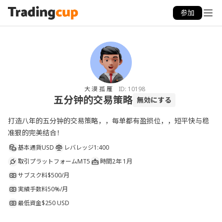
参加
大 漠 孤 雁
ID:
10198
五分钟的交易策略
無効にする
打造八年的五分钟的交易策略，，每单都有盈损位，，短平快与稳
准狠的完美结合！
基本通貨
USD
レバレッジ
1:400
取引プラットフォーム
MT5
時間
2年 1月
サブスク料
$500/月
実績手数料
50%/月
最低資金
$250 USD