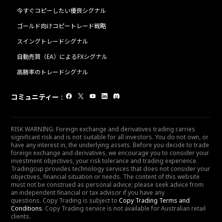
今すぐコピーしたい優良シグナル
ゴールド向けコピートレード戦略
スイングトレードシグナル
自動売買（EA）によるFXシグナル
高勝率のトレードシグナル
コミュニティー
:
RISK WARNING: Foreign exchange and derivatives trading carries
significant risk and is not suitable for all investors. You do not own, or
have any interest in, the underlying assets. Before you decide to trade
foreign exchange and derivatives, we encourage you to consider your
investment objectives, your risk tolerance and trading experience.
Tradingcup provides technology services that does not consider your
objectives, financial situation or needs. The content of this website
must not be construed as personal advice; please seek advice from
an independent financial or tax advisor if you have any
questions. Copy Trading is subject to
Copy Trading Terms and
Conditions
. Copy Trading service is not available for Australian retail
clients.