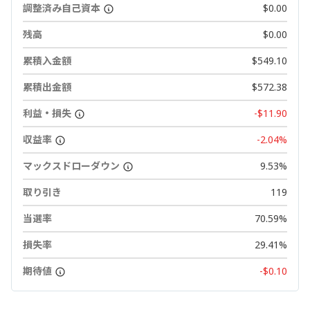
調整済み自己資本
$0.00
残高
$0.00
累積入金額
$549.10
累積出金額
$572.38
利益・損失
-$11.90
収益率
-2.04%
マックスドローダウン
9.53%
取り引き
119
当選率
70.59%
損失率
29.41%
期待値
-$0.10