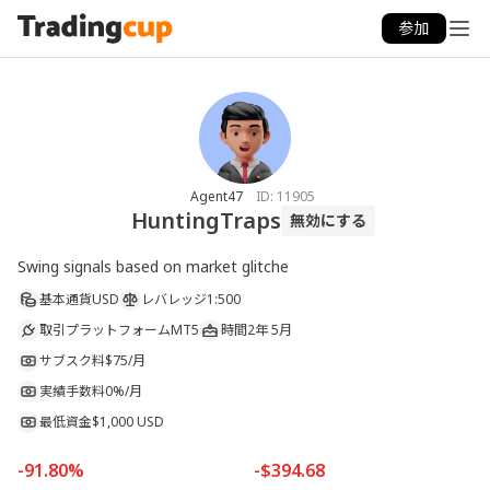
参加
Agent47
ID:
11905
HuntingTraps
無効にする
Swing signals based on market glitche
基本通貨
USD
レバレッジ
1:500
取引プラットフォーム
MT5
時間
2年 5月
サブスク料
$75/月
実績手数料
0%/月
最低資金
$1,000 USD
-91.80%
-$394.68