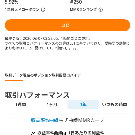
5.92%
#250
1年最大ドローダウン
MMRランキング
コピー
最終更新：2026-08-07 03:52:06。1時間ごとに更新。
すべての取引とパフォーマンスの計算はEETに基づいており、夏時間の調整に
より冬はUTC+2、夏はUTC+3で動作します。
取引データ
現在のポジション
取引履歴
コパイアー
取引パフォーマンス
1週間
1ヶ月
1年
いつもの時間
収益率%曲線
株式曲線
MMRカーブ
収益率%曲線
1日あたりの利益%