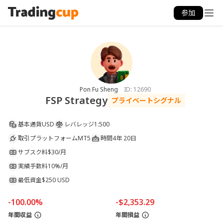
参加
Pon Fu Sheng
ID:
12690
FSP Strategy
プライベートシグナル
基本通貨
USD
レバレッジ
1:500
取引プラットフォーム
MT5
時間
4年 20日
サブスク料
$30/月
実績手数料
10%/月
最低資金
$250 USD
-100.00%
-$2,353.29
年間収益
年間損益