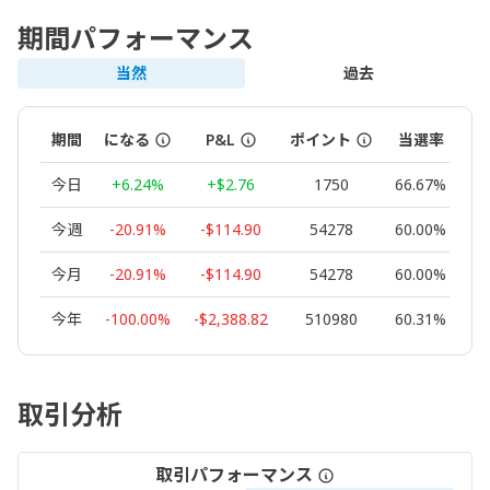
期間パフォーマンス
当然
過去
期間
になる
P&L
ポイント
当選率
ロ
今日
+6.24%
+$2.76
1750
66.67%
今週
-20.91%
-$114.90
54278
60.00%
今月
-20.91%
-$114.90
54278
60.00%
今年
-100.00%
-$2,388.82
510980
60.31%
取引分析
取引パフォーマンス