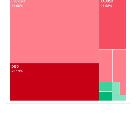
UKBRENT
XAUUSD
48.66%
11.58%
DJ30
28.19%