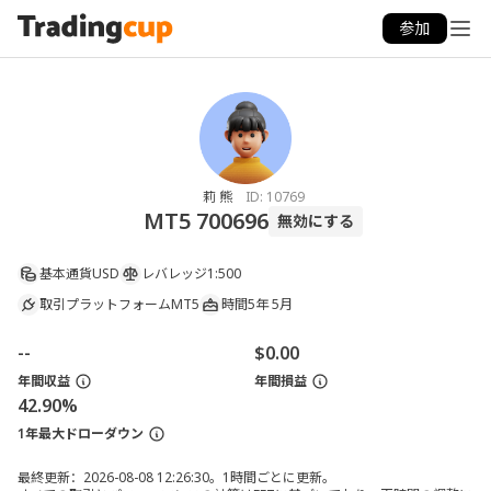
参加
莉 熊
ID:
10769
MT5 700696
無効にする
基本通貨
USD
レバレッジ
1:500
取引プラットフォーム
MT5
時間
5年 5月
--
$0.00
年間収益
年間損益
42.90%
1年最大ドローダウン
最終更新：2026-08-08 12:26:30。1時間ごとに更新。