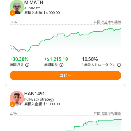
M MATH
AuraMath
累積入金額
:
$4,000.00
2
31%
年間収益率%曲線
-11%
+30.38%
+$1,215.19
10.58%
年間収益
年間損益
1年最大ドローダウン
コピー
HAN1491
Pull-Back strategy
累積入金額
:
$5,000.00
3
27%
年間収益率%曲線