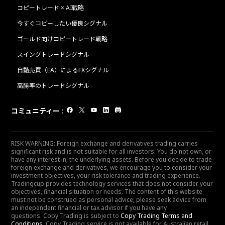
コピートレード × AI戦略
今すぐコピーしたい優良シグナル
ゴールド向けコピートレード戦略
スイングトレードシグナル
自動売買（EA）によるFXシグナル
高勝率のトレードシグナル
コミュニティー
:
RISK WARNING: Foreign exchange and derivatives trading carries
significant risk and is not suitable for all investors. You do not own, or
have any interest in, the underlying assets. Before you decide to trade
foreign exchange and derivatives, we encourage you to consider your
investment objectives, your risk tolerance and trading experience.
Tradingcup provides technology services that does not consider your
objectives, financial situation or needs. The content of this website
must not be construed as personal advice; please seek advice from
an independent financial or tax advisor if you have any
questions. Copy Trading is subject to
Copy Trading Terms and
Conditions
. Copy Trading service is not available for Australian retail