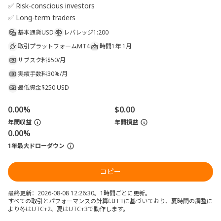
✅ Risk-conscious investors

✅ Long-term traders
基本通貨
USD
レバレッジ
1:200
取引プラットフォーム
MT4
時間
1年 1月
サブスク料
$50/月
実績手数料
30%/月
最低資金
$250 USD
0.00%
$0.00
年間収益
年間損益
0.00%
1年最大ドローダウン
コピー
最終更新：2026-08-08 12:26:30。1時間ごとに更新。
すべての取引とパフォーマンスの計算はEETに基づいており、夏時間の調整に
より冬はUTC+2、夏はUTC+3で動作します。