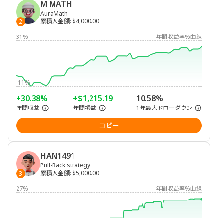
M MATH
AuraMath
累積入金額
:
$4,000.00
2
31%
年間収益率%曲線
-11%
+30.38%
+$1,215.19
10.58%
年間収益
年間損益
1年最大ドローダウン
コピー
HAN1491
Pull-Back strategy
累積入金額
:
$5,000.00
3
27%
年間収益率%曲線