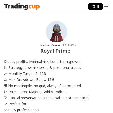
参加
Nathan Prime
ID:
15012
Royal Prime
Steady profits. Minimal risk. Long-term growth.

📉 Strategy: Low-risk swing & positional trades

💰 Monthly Target: 5–10%

⚖️ Max Drawdown: Below 15%

🛡️ No martingale, no grid, always SL-protected

📈 Pairs: Forex Majors, Gold & Indices

💡 Capital preservation is the goal — not gambling!

📍 Perfect for:

✅ Busy professionals
