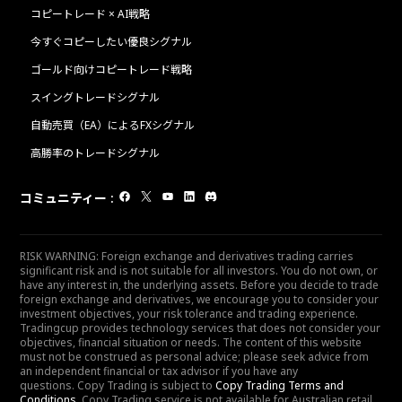
コピートレード × AI戦略
今すぐコピーしたい優良シグナル
ゴールド向けコピートレード戦略
スイングトレードシグナル
自動売買（EA）によるFXシグナル
高勝率のトレードシグナル
コミュニティー
:
RISK WARNING: Foreign exchange and derivatives trading carries
significant risk and is not suitable for all investors. You do not own, or
have any interest in, the underlying assets. Before you decide to trade
foreign exchange and derivatives, we encourage you to consider your
investment objectives, your risk tolerance and trading experience.
Tradingcup provides technology services that does not consider your
objectives, financial situation or needs. The content of this website
must not be construed as personal advice; please seek advice from
an independent financial or tax advisor if you have any
questions. Copy Trading is subject to
Copy Trading Terms and
Conditions
. Copy Trading service is not available for Australian retail