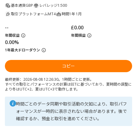
基本通貨
GBP
レバレッジ
1:500
取引プラットフォーム
MT4
時間
1年 1月
--
£0.00
年間収益
年間損益
0.00%
1年最大ドローダウン
コピー
最終更新：2026-08-08 12:26:30。1時間ごとに更新。
すべての取引とパフォーマンスの計算はEETに基づいており、夏時間の調整に
より冬はUTC+2、夏はUTC+3で動作します。
時間ごとのデータ同期や取引活動の欠如により、取引パフ
ォーマンスが一時的に表示されない場合があります。後で
確認するか、預金と取引を進めてください。