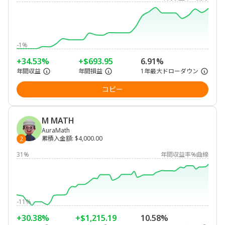
-1%
+34.53%
+$693.95
6.91%
年間収益
年間損益
1年最大ドローダウン
コピー
M MATH
AuraMath
累積入金額
:
$4,000.00
2
31%
年間収益率%曲線
-11%
+30.38%
+$1,215.19
10.58%