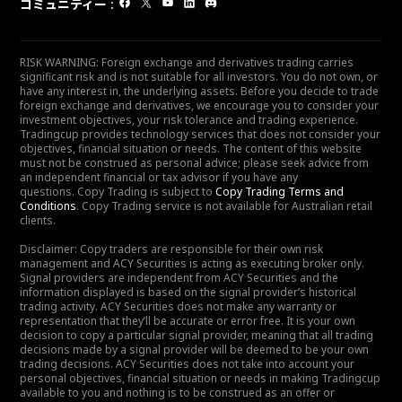
コミュニティー
:
RISK WARNING: Foreign exchange and derivatives trading carries
significant risk and is not suitable for all investors. You do not own, or
have any interest in, the underlying assets. Before you decide to trade
foreign exchange and derivatives, we encourage you to consider your
investment objectives, your risk tolerance and trading experience.
Tradingcup provides technology services that does not consider your
objectives, financial situation or needs. The content of this website
must not be construed as personal advice; please seek advice from
an independent financial or tax advisor if you have any
questions. Copy Trading is subject to
Copy Trading Terms and
Conditions
. Copy Trading service is not available for Australian retail
clients.
Disclaimer: Copy traders are responsible for their own risk
management and ACY Securities is acting as executing broker only.
Signal providers are independent from ACY Securities and the
information displayed is based on the signal provider’s historical
trading activity. ACY Securities does not make any warranty or
representation that they’ll be accurate or error free. It is your own
decision to copy a particular signal provider, meaning that all trading
decisions made by a signal provider will be deemed to be your own
trading decisions. ACY Securities does not take into account your
personal objectives, financial situation or needs in making Tradingcup
available to you and nothing is to be construed as an offer or