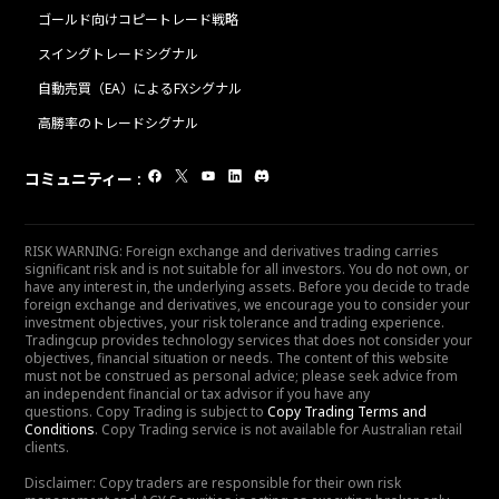
ゴールド向けコピートレード戦略
スイングトレードシグナル
自動売買（EA）によるFXシグナル
高勝率のトレードシグナル
コミュニティー
:
RISK WARNING: Foreign exchange and derivatives trading carries
significant risk and is not suitable for all investors. You do not own, or
have any interest in, the underlying assets. Before you decide to trade
foreign exchange and derivatives, we encourage you to consider your
investment objectives, your risk tolerance and trading experience.
Tradingcup provides technology services that does not consider your
objectives, financial situation or needs. The content of this website
must not be construed as personal advice; please seek advice from
an independent financial or tax advisor if you have any
questions. Copy Trading is subject to
Copy Trading Terms and
Conditions
. Copy Trading service is not available for Australian retail
clients.
Disclaimer: Copy traders are responsible for their own risk