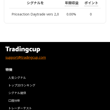
年間収益
ポイント
マ
シグナルを
Priceaction Daytrade vers 2,0
0.00%
0
support@tradingcup.com
特徴
人気シグナル
トップ20ランキング
シグナル提供
口座分析
トレーダーテスト