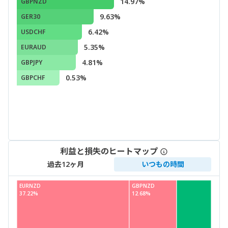
14.97%
GBPNZD
9.63%
GER30
6.42%
USDCHF
5.35%
EURAUD
4.81%
GBPJPY
0.53%
GBPCHF
利益と損失のヒートマップ
過去12ヶ月
いつもの時間
EURNZD
GBPNZD
37.22%
12.68%