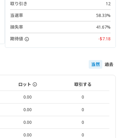
取り引き
12
当選率
58.33%
損失率
41.67%
期待値
-$7.18
当然
過去
ロット
取引する
0.00
0
0.00
0
0.00
0
0.00
0