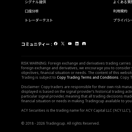
シグナル提供
よくある質
口座分析
利用規約
トレーダーテスト
プライバシ
コミュニティー
:
RISK WARNING: Foreign exchange and derivatives trading carries sig
foreign exchange and derivatives, we encourage you to consider y
objectives, financial situation or needs. The content of this web
Trading is subject to
Copy Trading Terms and Conditions
. Copy T
Disclaimer: Copy traders are responsible for their own risk mana
displayed is based on the signal provider’s historical trading acti
particular signal provider, meaning that all trading decisions ma
financial situation or needs in making Tradingcup available to you 
ACY Securities is the trading name for ACY Capital LLC ('ACY LLC'
© 2018 - 2026 Tradingcup. All rights Reserved.