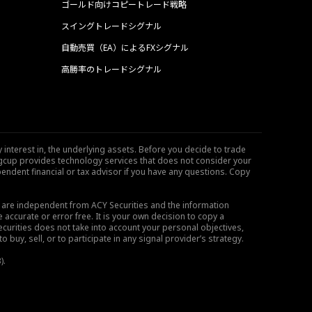
ゴールド向けコピートレード戦略
スイングトレードシグナル
自動売買（EA）によるFXシグナル
高勝率のトレードシグナル
 interest in, the underlying assets. Before you decide to trade
ngcup provides technology services that does not consider your
endent financial or tax advisor if you have any questions. Copy
s are independent from ACY Securities and the information
 accurate or error free. It is your own decision to copy a
ecurities does not take into account your personal objectives,
buy, sell, or to participate in any signal provider’s strategy.
).