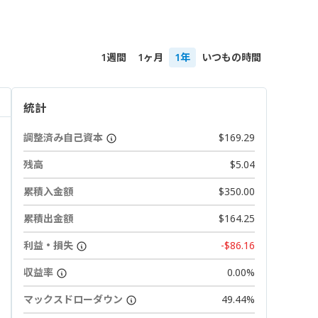
1週間
1ヶ月
1年
いつもの時間
統計
調整済み自己資本
$169.29
残高
$5.04
累積入金額
$350.00
累積出金額
$164.25
利益・損失
-$86.16
収益率
0.00%
マックスドローダウン
49.44%