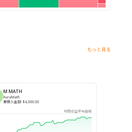
もっと見る
M MATH
AuraMath
累積入金額
:
$4,000.00
年間収益率%曲線