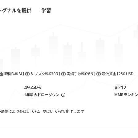
シグナルを提供
学習
時間
3年 8月
サブスク料
$30/月
実績手数料
0%/月
最低資金
$250 USD
49.44%
#212
1年最大ドローダウン
MMRランキ
整により冬はUTC+2、夏はUTC+3で動作します。