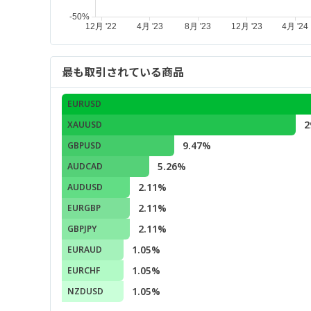
最も取引されている商品
EURUSD
2
XAUUSD
9.47%
GBPUSD
5.26%
AUDCAD
2.11%
AUDUSD
2.11%
EURGBP
2.11%
GBPJPY
1.05%
EURAUD
1.05%
EURCHF
1.05%
NZDUSD