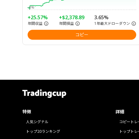
-3%
+25.57%
+$2,378.89
3.65%
年間収益
年間損益
1年最大ドローダウン
コピー
特徴
詳細
人気シグナル
コピートレ
トップ20ランキング
トップトレ