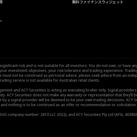
問
無料ファイナンスウィジェット
ー
nificant risk and is not suitable for all investors. You do not own, or have any
our investment objectives, your risk tolerance and trading experience. Tradi
site must not be construed as personal advice; please seek advice from an indep
rading service is not available for Australian retail clients.
gement and ACY Securities is acting as executing broker only. Signal provider
vity. ACY Securities does not make any warranty or representation that they’ll be
de by a signal provider will be deemed to be your own trading decisions. ACY S
and nothing is to be construed as an offer or recommendation or solicitation to 
), SVG company number: 2610 LLC 2022), and ACY Securities Pty Ltd (AFSL 403863