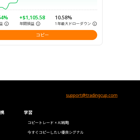
64%
+$1,105.58
10.58%
益
年間損益
1年最大ドローダウン
コピー
support@tradingcup.com
携
学習
コピートレード × AI戦略
今すぐコピーしたい優良シグナル