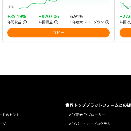
-1%
-11%
+35.19%
+$707.06
6.91%
+27.
年間収益
年間損益
1年最大ドローダウン
年間収
コピー
世界トッププラットフォームとの提
ードのヒント
ACY証券 FXブローカー
ーダー
ACYパートナープログラム