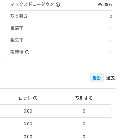
マックスドローダウン
99.38%
取り引き
0
当選率
--
損失率
--
期待値
--
当然
過去
ロット
取引する
0.00
0
0.00
0
0.00
0