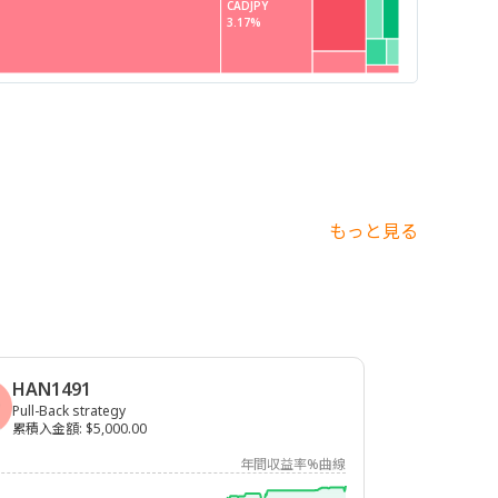
CADJPY
3.17%
もっと見る
HAN1491
Pull-Back strategy
累積入金額
:
$5,000.00
年間収益率%曲線