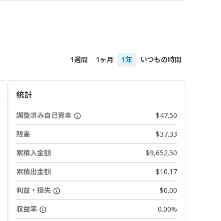
1週間
1ヶ月
1年
いつもの時間
統計
調整済み自己資本
$47.50
残高
$37.33
累積入金額
$9,652.50
累積出金額
$10.17
利益・損失
$0.00
収益率
0.00%