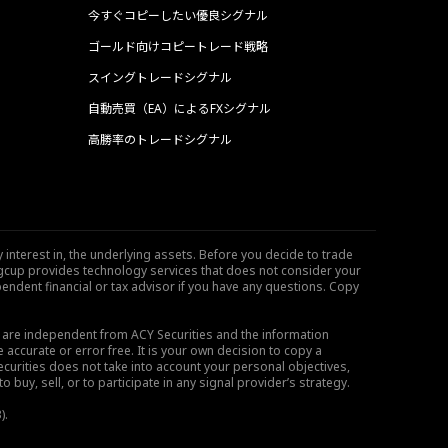
今すぐコピーしたい優良シグナル
ゴールド向けコピートレード戦略
スイングトレードシグナル
自動売買（EA）によるFXシグナル
高勝率のトレードシグナル
 interest in, the underlying assets. Before you decide to trade
ngcup provides technology services that does not consider your
endent financial or tax advisor if you have any questions. Copy
s are independent from ACY Securities and the information
 accurate or error free. It is your own decision to copy a
ecurities does not take into account your personal objectives,
buy, sell, or to participate in any signal provider’s strategy.
).