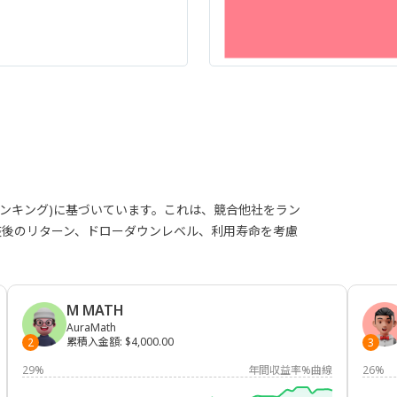
ランキング)に基づいています。これは、競合他社をラン
整後のリターン、ドローダウンレベル、利用寿命を考慮
M MATH
AuraMath
累積入金額
:
$4,000.00
2
3
29%
年間収益率%曲線
26%