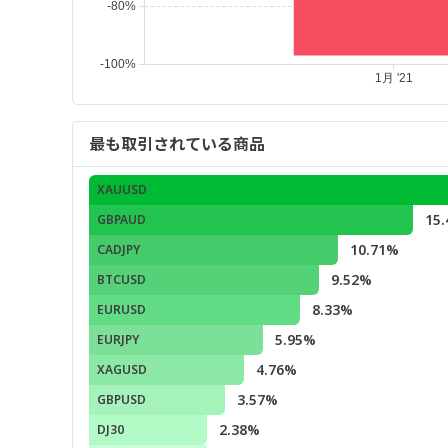
最も取引されている商品
XAUUSD
15
GBPAUD
10.71%
CADJPY
9.52%
BTCUSD
8.33%
EURUSD
5.95%
EURJPY
4.76%
XAGUSD
3.57%
GBPUSD
2.38%
DJ30