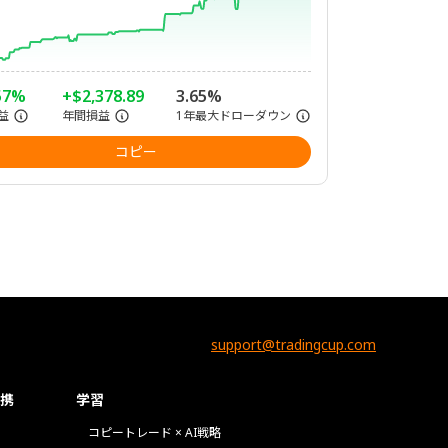
57%
+$2,378.89
3.65%
益
年間損益
1年最大ドローダウン
コピー
support@tradingcup.com
携
学習
コピートレード × AI戦略