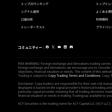
トップ20ランキング
トップトレ
シグナル提供
よくある質
口座分析
利用規約
トレーダーテスト
プライバシ
コミュニティー
:
RISK WARNING: Foreign exchange and derivatives trading carries sig
foreign exchange and derivatives, we encourage you to consider y
objectives, financial situation or needs. The content of this web
Trading is subject to
Copy Trading Terms and Conditions
. Copy T
Disclaimer: Copy traders are responsible for their own risk mana
displayed is based on the signal provider’s historical trading acti
particular signal provider, meaning that all trading decisions ma
financial situation or needs in making Tradingcup available to you 
ACY Securities is the trading name for ACY Capital LLC ('ACY LLC'