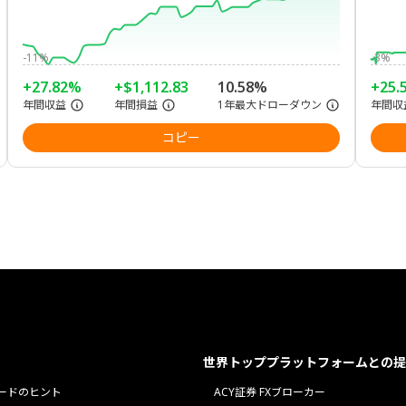
-11%
-3%
+27.82%
+$1,112.83
10.58%
+25.
年間収益
年間損益
1年最大ドローダウン
年間収
コピー
世界トッププラットフォームとの提
ードのヒント
ACY証券 FXブローカー