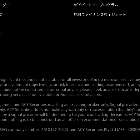
ーダー
ACYパートナープログラム
問
無料ファイナンスウィジェット
ー
nificant risk and is not suitable for all investors. You do not own, or have any
our investment objectives, your risk tolerance and trading experience. Tradi
site must not be construed as personal advice; please seek advice from an indep
rading service is not available for Australian retail clients.
gement and ACY Securities is acting as executing broker only. Signal provider
vity. ACY Securities does not make any warranty or representation that they’ll be
de by a signal provider will be deemed to be your own trading decisions. ACY S
and nothing is to be construed as an offer or recommendation or solicitation to 
), SVG company number: 2610 LLC 2022), and ACY Securities Pty Ltd (AFSL 403863