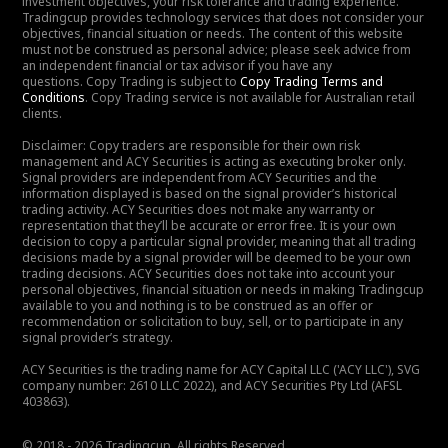
investment objectives, your risk tolerance and trading experience.
Tradingcup provides technology services that does not consider your
objectives, financial situation or needs. The content of this website
must not be construed as personal advice; please seek advice from
an independent financial or tax advisor if you have any
questions. Copy Trading is subject to
Copy Trading Terms and
Conditions
. Copy Trading service is not available for Australian retail
clients.
Disclaimer: Copy traders are responsible for their own risk
management and ACY Securities is acting as executing broker only.
Signal providers are independent from ACY Securities and the
information displayed is based on the signal provider’s historical
trading activity. ACY Securities does not make any warranty or
representation that they’ll be accurate or error free. It is your own
decision to copy a particular signal provider, meaning that all trading
decisions made by a signal provider will be deemed to be your own
trading decisions. ACY Securities does not take into account your
personal objectives, financial situation or needs in making Tradingcup
available to you and nothing is to be construed as an offer or
recommendation or solicitation to buy, sell, or to participate in any
signal provider’s strategy.
ACY Securities is the trading name for ACY Capital LLC ('ACY LLC'), SVG
company number: 2610 LLC 2022), and ACY Securities Pty Ltd (AFSL
403863).
© 2018 - 2026 Tradingcup. All rights Reserved.