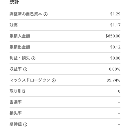
統計
調整済み自己資本
$1.29
残高
$1.17
累積入金額
$650.00
累積出金額
$0.12
利益・損失
$0.00
収益率
0.00%
マックスドローダウン
99.74%
取り引き
0
当選率
--
損失率
--
期待値
--