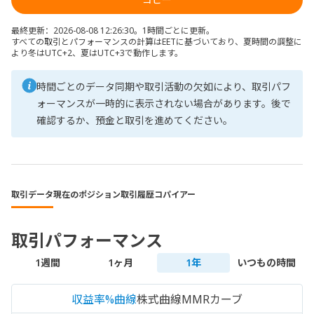
最終更新：2026-08-08 12:26:30。1時間ごとに更新。
すべての取引とパフォーマンスの計算はEETに基づいており、夏時間の調整に
より冬はUTC+2、夏はUTC+3で動作します。
時間ごとのデータ同期や取引活動の欠如により、取引パフ
ォーマンスが一時的に表示されない場合があります。後で
確認するか、預金と取引を進めてください。
取引データ
現在のポジション
取引履歴
コパイアー
取引パフォーマンス
1週間
1ヶ月
1年
いつもの時間
収益率%曲線
株式曲線
MMRカーブ