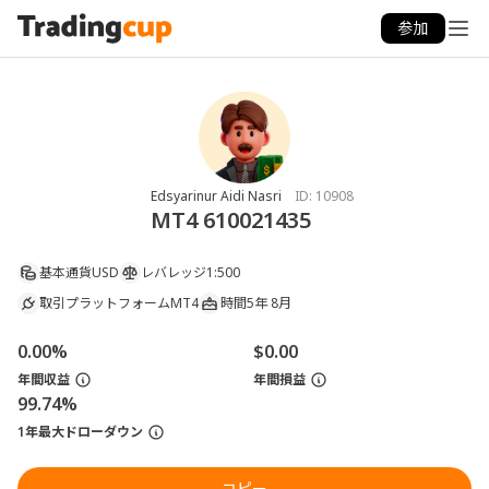
参加
Edsyarinur Aidi Nasri
ID:
10908
MT4 610021435
基本通貨
USD
レバレッジ
1:500
取引プラットフォーム
MT4
時間
5年 8月
0.00%
$0.00
年間収益
年間損益
99.74%
1年最大ドローダウン
コピー