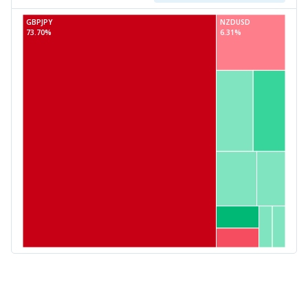
GBPJPY
NZDUSD
73.70%
6.31%