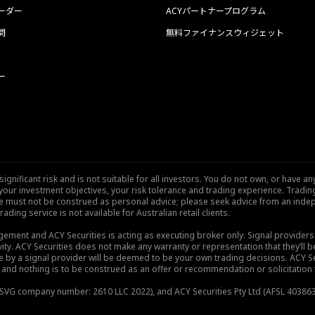
ーダー
ACYパートナープログラム
問
無料ファイナンスウィジェット
ー
nificant risk and is not suitable for all investors. You do not own, or have any
our investment objectives, your risk tolerance and trading experience. Tradi
site must not be construed as personal advice; please seek advice from an indep
rading service is not available for Australian retail clients.
gement and ACY Securities is acting as executing broker only. Signal provider
vity. ACY Securities does not make any warranty or representation that they’ll be
de by a signal provider will be deemed to be your own trading decisions. ACY S
and nothing is to be construed as an offer or recommendation or solicitation to 
), SVG company number: 2610 LLC 2022), and ACY Securities Pty Ltd (AFSL 403863