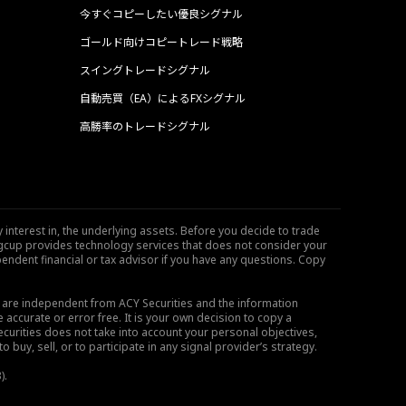
今すぐコピーしたい優良シグナル
ゴールド向けコピートレード戦略
スイングトレードシグナル
自動売買（EA）によるFXシグナル
高勝率のトレードシグナル
 interest in, the underlying assets. Before you decide to trade
ngcup provides technology services that does not consider your
endent financial or tax advisor if you have any questions. Copy
s are independent from ACY Securities and the information
 accurate or error free. It is your own decision to copy a
ecurities does not take into account your personal objectives,
buy, sell, or to participate in any signal provider’s strategy.
).