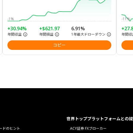
-1%
-11%
+30.94%
+$621.97
6.91%
+27.
年間収益
年間損益
1年最大ドローダウン
年間収
コピー
世界トッププラットフォームとの提
ードのヒント
ACY証券 FXブローカー