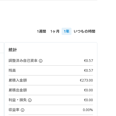
1週間
1ヶ月
1年
いつもの時間
統計
調整済み自己資本
€0.57
残高
€0.57
累積入金額
€273.00
累積出金額
€0.00
利益・損失
€0.00
収益率
0.00%