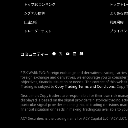
トップ20ランキング
トップトレ
シグナル提供
よくある質
口座分析
利用規約
トレーダーテスト
プライバシ
コミュニティー
:
RISK WARNING: Foreign exchange and derivatives trading carries sig
foreign exchange and derivatives, we encourage you to consider y
objectives, financial situation or needs. The content of this web
Trading is subject to
Copy Trading Terms and Conditions
. Copy T
Disclaimer: Copy traders are responsible for their own risk mana
displayed is based on the signal provider’s historical trading acti
particular signal provider, meaning that all trading decisions ma
financial situation or needs in making Tradingcup available to you 
ACY Securities is the trading name for ACY Capital LLC ('ACY LLC'