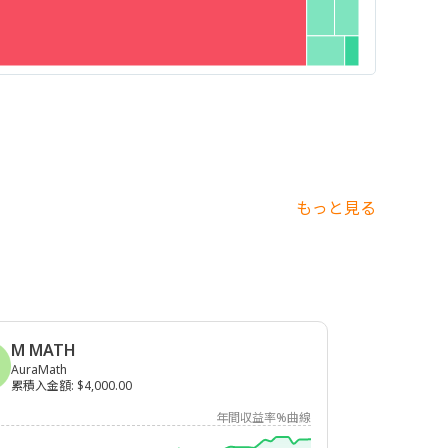
もっと見る
M MATH
AuraMath
累積入金額
:
$4,000.00
年間収益率%曲線