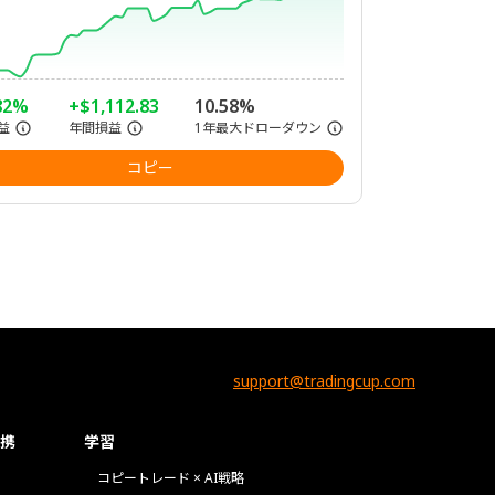
82%
+$1,112.83
10.58%
益
年間損益
1年最大ドローダウン
コピー
support@tradingcup.com
携
学習
コピートレード × AI戦略