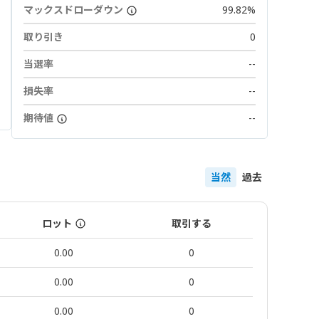
マックスドローダウン
99.82%
取り引き
0
当選率
--
損失率
--
期待値
--
当然
過去
ロット
取引する
0.00
0
0.00
0
0.00
0