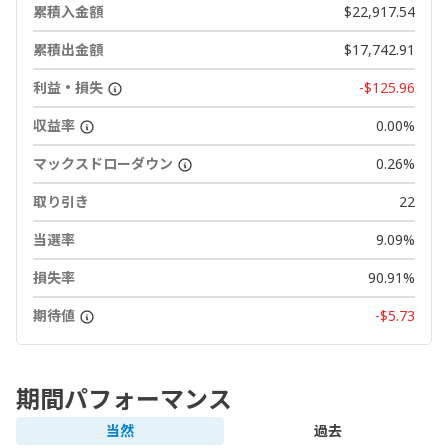
累積入金額
$22,917.54
累積出金額
$17,742.91
利益・損失
-$125.96
収益率
0.00%
マックスドローダウン
0.26%
取り引き
22
当選率
9.09%
損失率
90.91%
期待値
-$5.73
期間パフォーマンス
当然
過去