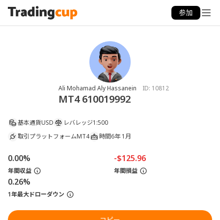
参加
Ali Mohamad Aly Hassanein
ID:
10812
MT4 610019992
基本通貨
USD
レバレッジ
1:500
取引プラットフォーム
MT4
時間
6年 1月
0.00%
-$125.96
年間収益
年間損益
0.26%
1年最大ドローダウン
コピー