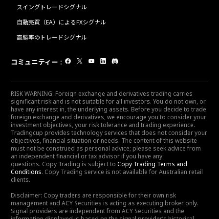
スイングトレードシグナル
自動売買（EA）によるFXシグナル
高勝率のトレードシグナル
コミュニティー
:
RISK WARNING: Foreign exchange and derivatives trading carries
significant risk and is not suitable for all investors. You do not own, or
have any interest in, the underlying assets. Before you decide to trade
foreign exchange and derivatives, we encourage you to consider your
investment objectives, your risk tolerance and trading experience.
Tradingcup provides technology services that does not consider your
objectives, financial situation or needs. The content of this website
must not be construed as personal advice; please seek advice from
an independent financial or tax advisor if you have any
questions. Copy Trading is subject to
Copy Trading Terms and
Conditions
. Copy Trading service is not available for Australian retail
clients.
Disclaimer: Copy traders are responsible for their own risk
management and ACY Securities is acting as executing broker only.
Signal providers are independent from ACY Securities and the
information displayed is based on the signal provider’s historical