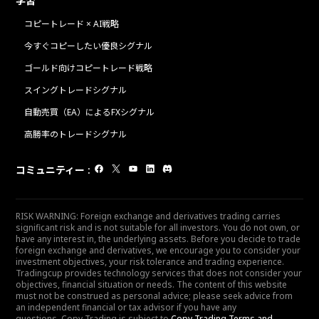
学習
コピートレード × AI戦略
今すぐコピーしたい優良シグナル
ゴールド向けコピートレード戦略
スイングトレードシグナル
自動売買（EA）によるFXシグナル
高勝率のトレードシグナル
コミュニティー
:
RISK WARNING: Foreign exchange and derivatives trading carries
significant risk and is not suitable for all investors. You do not own, or
have any interest in, the underlying assets. Before you decide to trade
foreign exchange and derivatives, we encourage you to consider your
investment objectives, your risk tolerance and trading experience.
Tradingcup provides technology services that does not consider your
objectives, financial situation or needs. The content of this website
must not be construed as personal advice; please seek advice from
an independent financial or tax advisor if you have any
questions. Copy Trading is subject to
Copy Trading Terms and