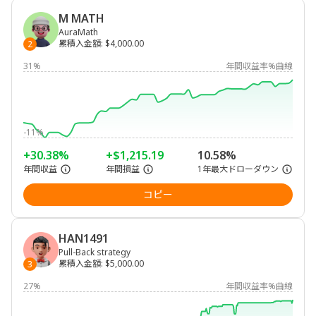
M MATH
AuraMath
累積入金額
:
$4,000.00
2
31%
年間収益率%曲線
-11%
+30.38%
+$1,215.19
10.58%
年間収益
年間損益
1年最大ドローダウン
コピー
HAN1491
Pull-Back strategy
累積入金額
:
$5,000.00
3
27%
年間収益率%曲線