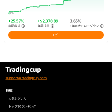
-3%
+25.57%
+$2,378.89
3.65%
年間収益
年間損益
1年最大ドローダウン
コピー
support@tradingcup.com
特徴
人気シグナル
トップ20ランキング