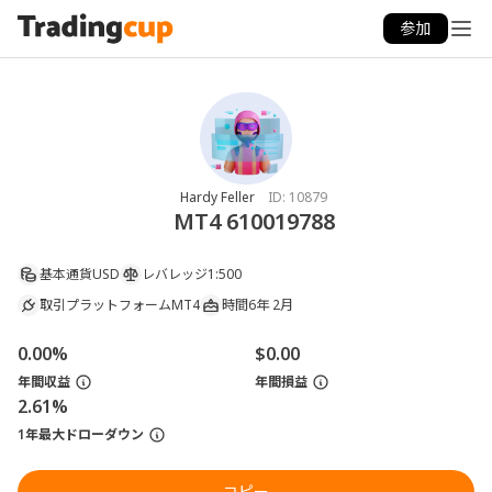
参加
Hardy Feller
ID:
10879
MT4 610019788
基本通貨
USD
レバレッジ
1:500
取引プラットフォーム
MT4
時間
6年 2月
0.00%
$0.00
年間収益
年間損益
2.61%
1年最大ドローダウン
コピー