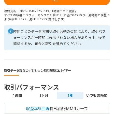
最終更新：2026-08-08 12:26:30。1時間ごとに更新。
すべての取引とパフォーマンスの計算はEETに基づいており、夏時間の調整に
より冬はUTC+2、夏はUTC+3で動作します。
時間ごとのデータ同期や取引活動の欠如により、取引パフ
ォーマンスが一時的に表示されない場合があります。後で
確認するか、預金と取引を進めてください。
取引データ
現在のポジション
取引履歴
コパイアー
取引パフォーマンス
1週間
1ヶ月
1年
いつもの時間
収益率%曲線
株式曲線
MMRカーブ