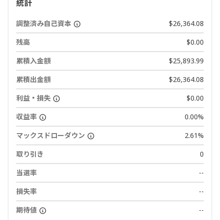
統計
調整済み自己資本
$26,364.08
残高
$0.00
累積入金額
$25,893.99
累積出金額
$26,364.08
利益・損失
$0.00
収益率
0.00%
マックスドローダウン
2.61%
取り引き
0
当選率
--
損失率
--
期待値
--