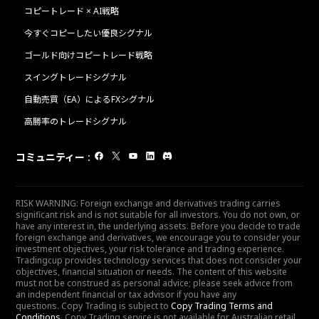
コピートレード × AI戦略
今すぐコピーしたい優良シグナル
ゴールド向けコピートレード戦略
スイングトレードシグナル
自動売買（EA）によるFXシグナル
高勝率のトレードシグナル
コミュニティー
:
RISK WARNING: Foreign exchange and derivatives trading carries
significant risk and is not suitable for all investors. You do not own, or
have any interest in, the underlying assets. Before you decide to trade
foreign exchange and derivatives, we encourage you to consider your
investment objectives, your risk tolerance and trading experience.
Tradingcup provides technology services that does not consider your
objectives, financial situation or needs. The content of this website
must not be construed as personal advice; please seek advice from
an independent financial or tax advisor if you have any
questions. Copy Trading is subject to
Copy Trading Terms and
Conditions
. Copy Trading service is not available for Australian retail