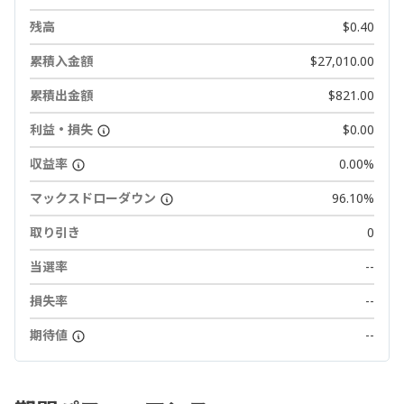
残高
$0.40
累積入金額
$27,010.00
累積出金額
$821.00
利益・損失
$0.00
収益率
0.00%
マックスドローダウン
96.10%
取り引き
0
当選率
--
損失率
--
期待値
--