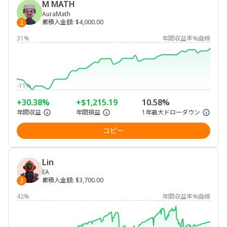
M MATH
AuraMath
累積入金額
:
$4,000.00
2
31%
年間収益率%曲線
-11%
+30.38%
+$1,215.19
10.58%
年間収益
年間損益
1年最大ドローダウン
コピー
Lin
EA
累積入金額
:
$3,700.00
3
42%
年間収益率%曲線