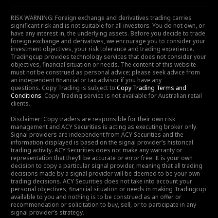
RISK WARNING: Foreign exchange and derivatives trading carries
significant risk and is not suitable for all investors. You do not own, or
have any interest in, the underlying assets. Before you decide to trade
foreign exchange and derivatives, we encourage you to consider your
investment objectives, your risk tolerance and trading experience.
Tradingcup provides technology services that does not consider your
objectives, financial situation or needs. The content of this website
must not be construed as personal advice; please seek advice from
an independent financial or tax advisor if you have any
questions. Copy Trading is subject to
Copy Trading Terms and
Conditions
. Copy Trading service is not available for Australian retail
clients.
Disclaimer: Copy traders are responsible for their own risk
management and ACY Securities is acting as executing broker only.
Signal providers are independent from ACY Securities and the
information displayed is based on the signal provider’s historical
trading activity. ACY Securities does not make any warranty or
representation that they’ll be accurate or error free. It is your own
decision to copy a particular signal provider, meaning that all trading
decisions made by a signal provider will be deemed to be your own
trading decisions. ACY Securities does not take into account your
personal objectives, financial situation or needs in making Tradingcup
available to you and nothing is to be construed as an offer or
recommendation or solicitation to buy, sell, or to participate in any
signal provider’s strategy.