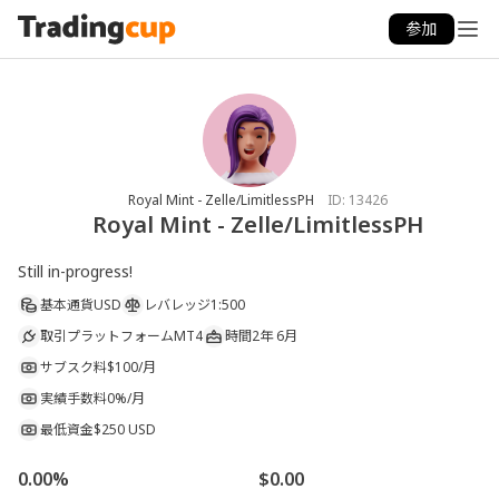
参加
Royal Mint - Zelle/LimitlessPH
ID:
13426
Royal Mint - Zelle/LimitlessPH
Still in-progress!
基本通貨
USD
レバレッジ
1:500
取引プラットフォーム
MT4
時間
2年 6月
サブスク料
$100/月
実績手数料
0%/月
最低資金
$250 USD
0.00%
$0.00