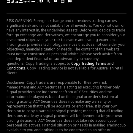
コミュニティー
:
RISK WARNING: Foreign exchange and derivatives trading carries
significant risk and is not suitable for all investors. You do not own, or
have any interest in, the underlying assets. Before you decide to trade
foreign exchange and derivatives, we encourage you to consider your
investment objectives, your risk tolerance and trading experience.
Tradingcup provides technology services that does not consider your
objectives, financial situation or needs. The content of this website
must not be construed as personal advice; please seek advice from
an independent financial or tax advisor if you have any
questions. Copy Trading is subject to
Copy Trading Terms and
Conditions
. Copy Trading service is not available for Australian retail
clients.
Disclaimer: Copy traders are responsible for their own risk
management and ACY Securities is acting as executing broker only.
Signal providers are independent from ACY Securities and the
information displayed is based on the signal provider’s historical
trading activity. ACY Securities does not make any warranty or
representation that they’ll be accurate or error free. It is your own
decision to copy a particular signal provider, meaning that all trading
decisions made by a signal provider will be deemed to be your own
trading decisions. ACY Securities does not take into account your
personal objectives, financial situation or needs in making Tradingcup
available to you and nothing is to be construed as an offer or