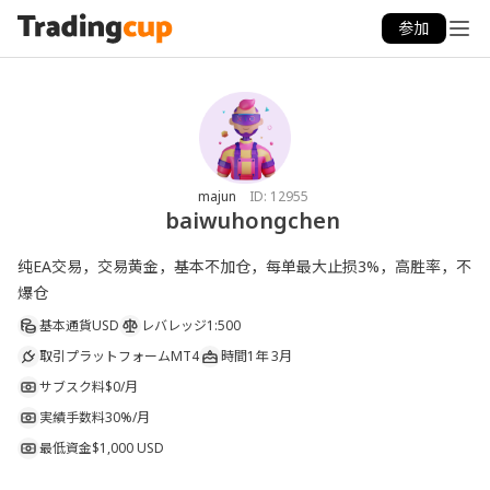
参加
majun
ID:
12955
baiwuhongchen
纯EA交易，交易黄金，基本不加仓，每单最大止损3%，高胜率，不
爆仓
基本通貨
USD
レバレッジ
1:500
取引プラットフォーム
MT4
時間
1年 3月
サブスク料
$0/月
実績手数料
30%/月
最低資金
$1,000 USD