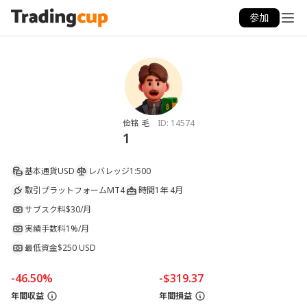
参加
俭铭 毛
ID:
14574
1
基本通貨
USD
レバレッジ
1:500
取引プラットフォーム
MT4
時間
1年 4月
サブスク料
$30/月
実績手数料
1%/月
最低資金
$250 USD
-46.50%
-$319.37
年間収益
年間損益