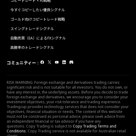
コピートレード × AI戦略
今すぐコピーしたい優良シグナル
ゴールド向けコピートレード戦略
スイングトレードシグナル
自動売買（EA）によるFXシグナル
高勝率のトレードシグナル
コミュニティー
:
RISK WARNING: Foreign exchange and derivatives trading carries
significant risk and is not suitable for all investors. You do not own, or
have any interest in, the underlying assets. Before you decide to trade
foreign exchange and derivatives, we encourage you to consider your
investment objectives, your risk tolerance and trading experience.
Tradingcup provides technology services that does not consider your
objectives, financial situation or needs. The content of this website
must not be construed as personal advice; please seek advice from
an independent financial or tax advisor if you have any
questions. Copy Trading is subject to
Copy Trading Terms and
Conditions
. Copy Trading service is not available for Australian retail
clients.