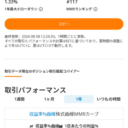
1.33%
#117
1年最大ドローダウン
MMRランキング
コピー
最終更新：2026-08-08 12:26:30。1時間ごとに更新。
すべての取引とパフォーマンスの計算はEETに基づいており、夏時間の調整に
より冬はUTC+2、夏はUTC+3で動作します。
取引データ
現在のポジション
取引履歴
コパイアー
取引パフォーマンス
1週間
1ヶ月
1年
いつもの時間
収益率%曲線
株式曲線
MMRカーブ
収益率%曲線
1日あたりの利益%