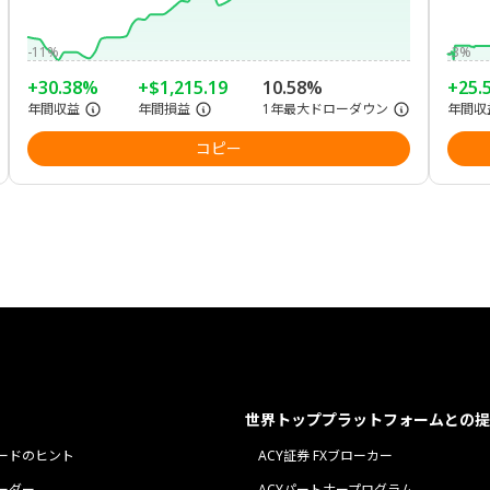
-11%
-3%
+30.38%
+$1,215.19
10.58%
+25.
年間収益
年間損益
1年最大ドローダウン
年間収
コピー
世界トッププラットフォームとの提
ードのヒント
ACY証券 FXブローカー
ーダー
ACYパートナープログラム