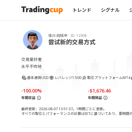
トレンド
シグナル
佳兴-向钱冲
ID:
12908
尝试新的交易方式
交易爱好者

水平不咋地
基本通貨
USD
レバレッジ
1:500
取引プラットフォーム
MT4
-100.00%
-$1,676.46
年間収益
年間損益
最終更新：2026-08-07 13:51:37。1時間ごとに更新。
すべての取引とパフォーマンスの計算はEETに基づいており、夏時間の調