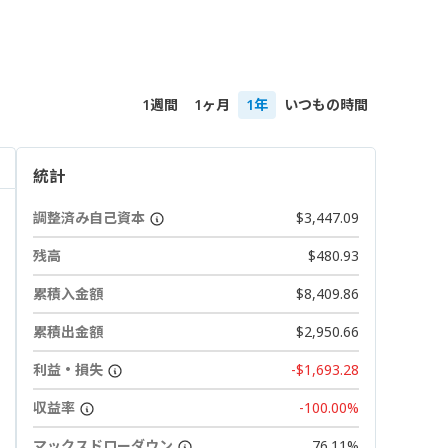
1週間
1ヶ月
1年
いつもの時間
統計
調整済み自己資本
$3,447.09
残高
$480.93
累積入金額
$8,409.86
累積出金額
$2,950.66
利益・損失
-$1,693.28
収益率
-100.00%
マックスドローダウン
76.11%