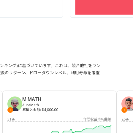
ランキング)に基づいています。これは、競合他社をラン
整後のリターン、ドローダウンレベル、利用寿命を考慮
M MATH
AuraMath
累積入金額
:
$4,000.00
2
3
31%
年間収益率%曲線
26%