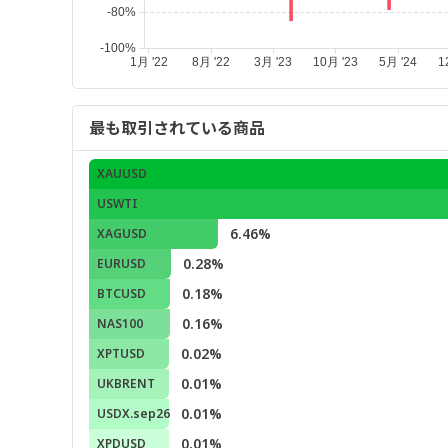
最も取引されている商品
XAUUSD
USWTI
6.46%
XAGUSD
0.28%
EURUSD
0.18%
BTCUSD
0.16%
NAS100
0.02%
XPTUSD
0.01%
UKBRENT
0.01%
USDX.sep26
0.01%
XPDUSD