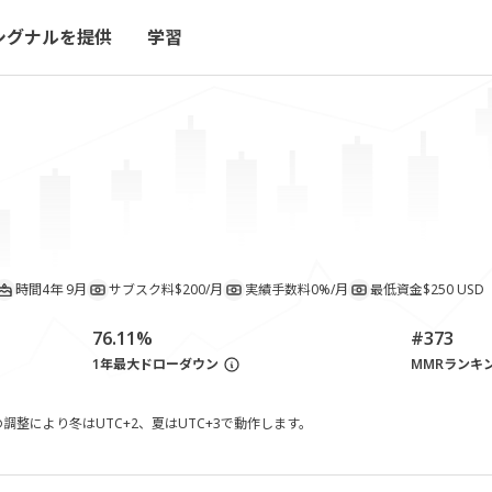
シグナルを提供
学習
時間
4年 9月
サブスク料
$200/月
実績手数料
0%/月
最低資金
$250 USD
76.11%
#373
1年最大ドローダウン
MMRランキ
整により冬はUTC+2、夏はUTC+3で動作します。