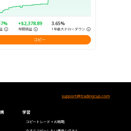
57%
+$2,378.89
3.65%
益
年間損益
1年最大ドローダウン
コピー
support@tradingcup.com
携
学習
コピートレード × AI戦略
今すぐコピーしたい優良シグナル