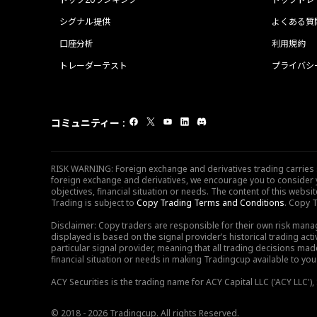
シグナル提供
よくある質
口座分析
利用規約
トレーダーテスト
プライバシ
コミュニティー
:
RISK WARNING: Foreign exchange and derivatives trading carries sig
foreign exchange and derivatives, we encourage you to consider y
objectives, financial situation or needs. The content of this web
Trading is subject to
Copy Trading Terms and Conditions
. Copy T
Disclaimer: Copy traders are responsible for their own risk mana
displayed is based on the signal provider’s historical trading acti
particular signal provider, meaning that all trading decisions ma
financial situation or needs in making Tradingcup available to you 
ACY Securities is the trading name for ACY Capital LLC ('ACY LLC'
© 2018 - 2026 Tradingcup. All rights Reserved.