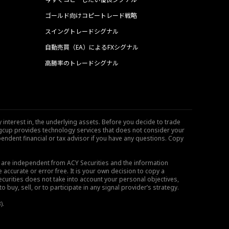
ゴールド向けコピートレード戦略
スイングトレードシグナル
自動売買（EA）によるFXシグナル
高勝率のトレードシグナル
 interest in, the underlying assets. Before you decide to trade
ngcup provides technology services that does not consider your
endent financial or tax advisor if you have any questions. Copy
s are independent from ACY Securities and the information
 accurate or error free. It is your own decision to copy a
ecurities does not take into account your personal objectives,
buy, sell, or to participate in any signal provider’s strategy.
).