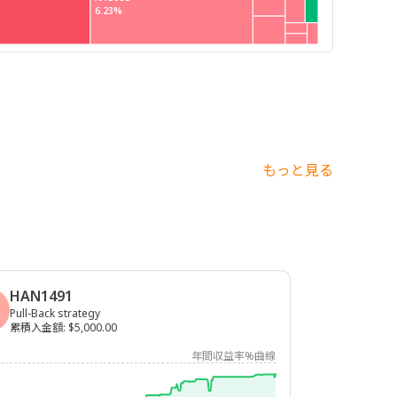
6.23%
もっと見る
HAN1491
Pull-Back strategy
累積入金額
:
$5,000.00
年間収益率%曲線