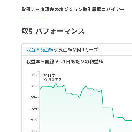
取引データ
現在のポジション
取引履歴
コパイアー
取引パフォーマンス
収益率%曲線
株式曲線
MMRカーブ
収益率%曲線 Vs. 1日あたりの利益%
X:
日付:
20%
Y:
収益率%
0%
-20%
-40%
-60%
-80%