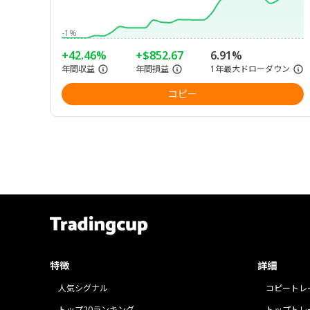
-1%
+42.46%
+$852.67
6.91%
年間収益
年間損益
1年最大ドローダウン
コピー
特徴
詳細
人気シグナル
コピートレ
トップ20ランキング
トップトレ