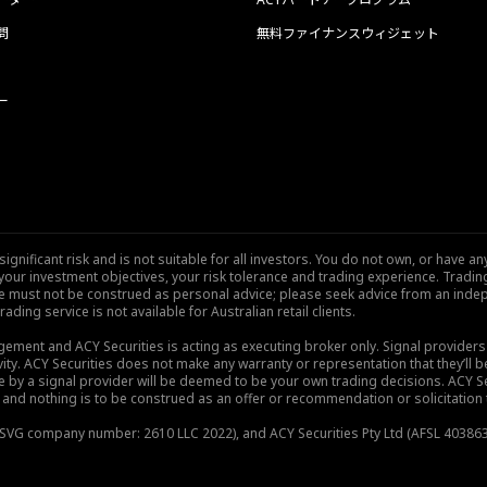
問
無料ファイナンスウィジェット
ー
nificant risk and is not suitable for all investors. You do not own, or have any
our investment objectives, your risk tolerance and trading experience. Tradi
site must not be construed as personal advice; please seek advice from an indep
rading service is not available for Australian retail clients.
gement and ACY Securities is acting as executing broker only. Signal provider
vity. ACY Securities does not make any warranty or representation that they’ll be
de by a signal provider will be deemed to be your own trading decisions. ACY S
and nothing is to be construed as an offer or recommendation or solicitation to 
), SVG company number: 2610 LLC 2022), and ACY Securities Pty Ltd (AFSL 403863