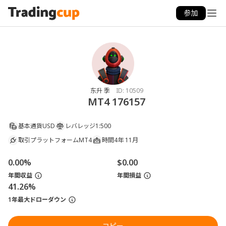
参加
东升 季
ID:
10509
MT4 176157
基本通貨
USD
レバレッジ
1:500
取引プラットフォーム
MT4
時間
4年 11月
0.00%
$0.00
年間収益
年間損益
41.26%
1年最大ドローダウン
コピー