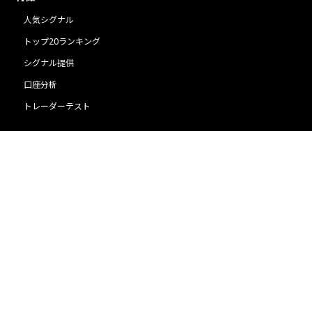
人気シグナル
トップ20ランキング
シグナル提供
口座分析
トレーダーテスト
詳細
コピートレードのヒント
トップトレーダー
よくある質問
利用規約
プライバシー
世界トッププラットフォームとの提携
ACY証券 FXブローカー