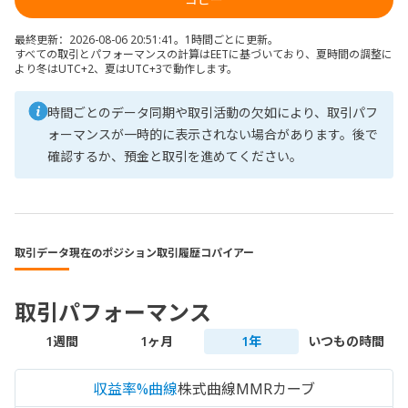
最終更新：2026-08-06 20:51:41。1時間ごとに更新。
すべての取引とパフォーマンスの計算はEETに基づいており、夏時間の調整に
より冬はUTC+2、夏はUTC+3で動作します。
時間ごとのデータ同期や取引活動の欠如により、取引パフ
ォーマンスが一時的に表示されない場合があります。後で
確認するか、預金と取引を進めてください。
取引データ
現在のポジション
取引履歴
コパイアー
取引パフォーマンス
1週間
1ヶ月
1年
いつもの時間
収益率%曲線
株式曲線
MMRカーブ