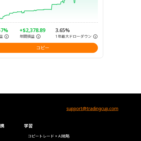
57%
+$2,378.89
3.65%
益
年間損益
1年最大ドローダウン
コピー
support@tradingcup.com
携
学習
コピートレード × AI戦略