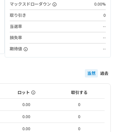
マックスドローダウン
0.00%
取り引き
0
当選率
--
損失率
--
期待値
--
当然
過去
ロット
取引する
0.00
0
0.00
0
0.00
0