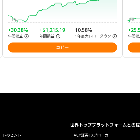
-11%
-3%
+30.38%
+$1,215.19
10.58%
+25.
年間収益
年間損益
1年最大ドローダウン
年間収
コピー
世界トッププラットフォームとの提
ードのヒント
ACY証券 FXブローカー