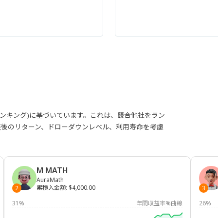
ランキング)に基づいています。これは、競合他社をラン
整後のリターン、ドローダウンレベル、利用寿命を考慮
M MATH
AuraMath
累積入金額
:
$4,000.00
2
3
31%
年間収益率%曲線
26%