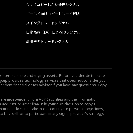
今すぐコピーしたい優良シグナル
ゴールド向けコピートレード戦略
スイングトレードシグナル
自動売買（EA）によるFXシグナル
高勝率のトレードシグナル
 interest in, the underlying assets. Before you decide to trade
ngcup provides technology services that does not consider your
endent financial or tax advisor if you have any questions. Copy
s are independent from ACY Securities and the information
 accurate or error free. It is your own decision to copy a
ecurities does not take into account your personal objectives,
buy, sell, or to participate in any signal provider’s strategy.
).