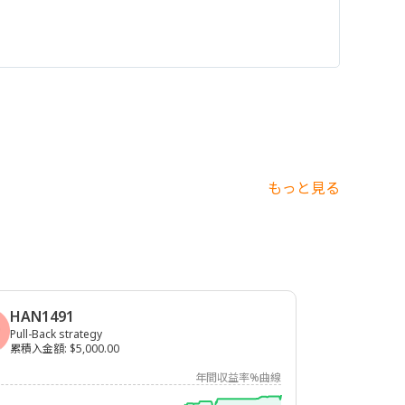
もっと見る
HAN1491
Pull-Back strategy
累積入金額
:
$5,000.00
年間収益率%曲線