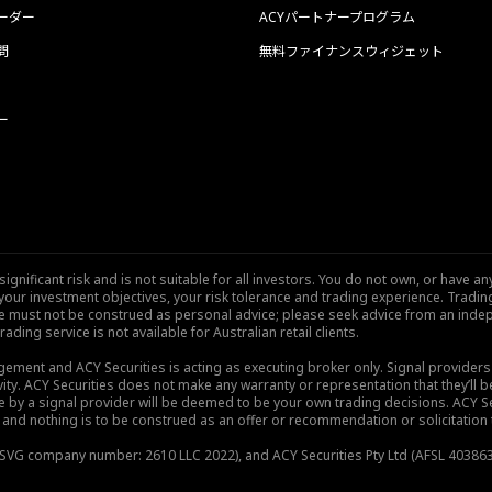
ーダー
ACYパートナープログラム
問
無料ファイナンスウィジェット
ー
nificant risk and is not suitable for all investors. You do not own, or have any
our investment objectives, your risk tolerance and trading experience. Tradi
site must not be construed as personal advice; please seek advice from an indep
rading service is not available for Australian retail clients.
gement and ACY Securities is acting as executing broker only. Signal provider
vity. ACY Securities does not make any warranty or representation that they’ll be
de by a signal provider will be deemed to be your own trading decisions. ACY S
and nothing is to be construed as an offer or recommendation or solicitation to 
), SVG company number: 2610 LLC 2022), and ACY Securities Pty Ltd (AFSL 403863