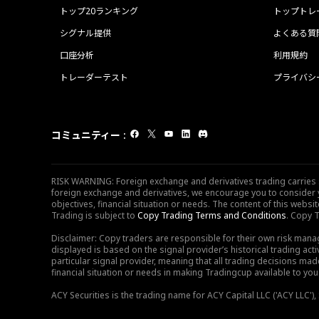
トップ20ランキング
トップトレ
シグナル提供
よくある質
口座分析
利用規約
トレーダーテスト
プライバシ
コミュニティー
:
RISK WARNING: Foreign exchange and derivatives trading carries sig
foreign exchange and derivatives, we encourage you to consider y
objectives, financial situation or needs. The content of this web
Trading is subject to
Copy Trading Terms and Conditions
. Copy T
Disclaimer: Copy traders are responsible for their own risk mana
displayed is based on the signal provider’s historical trading acti
particular signal provider, meaning that all trading decisions ma
financial situation or needs in making Tradingcup available to you 
ACY Securities is the trading name for ACY Capital LLC ('ACY LLC'