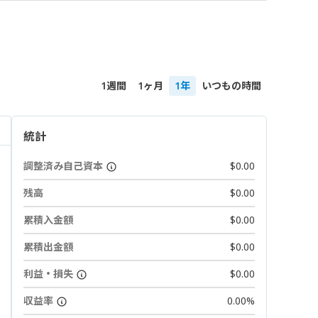
1週間
1ヶ月
1年
いつもの時間
統計
調整済み自己資本
$0.00
残高
$0.00
累積入金額
$0.00
累積出金額
$0.00
利益・損失
$0.00
収益率
0.00%