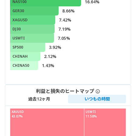
16.64%
NAS100
8.66%
GER30
7.42%
XAGUSD
7.19%
DJ30
7.05%
USWTI
3.92%
SP500
2.12%
CHINAH
1.43%
CHINA50
利益と損失のヒートマップ
過去12ヶ月
いつもの時間
XAUUSD
USWTI
43.07%
11.58%