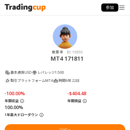
参加
敬惠 李
ID:
10350
MT4 171811
基本通貨
USD
レバレッジ
1:500
取引プラットフォーム
MT4
時間
6年 22日
-100.00%
-$404.48
年間収益
年間損益
100.00%
1年最大ドローダウン
コピー