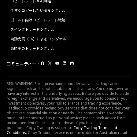
コピートレード × AI戦略
今すぐコピーしたい優良シグナル
ゴールド向けコピートレード戦略
スイングトレードシグナル
自動売買（EA）によるFXシグナル
高勝率のトレードシグナル
コミュニティー
:
RISK WARNING: Foreign exchange and derivatives trading carries
significant risk and is not suitable for all investors. You do not own, or
have any interest in, the underlying assets. Before you decide to trade
foreign exchange and derivatives, we encourage you to consider your
investment objectives, your risk tolerance and trading experience.
Tradingcup provides technology services that does not consider your
objectives, financial situation or needs. The content of this website
must not be construed as personal advice; please seek advice from
an independent financial or tax advisor if you have any
questions. Copy Trading is subject to
Copy Trading Terms and
Conditions
. Copy Trading service is not available for Australian retail