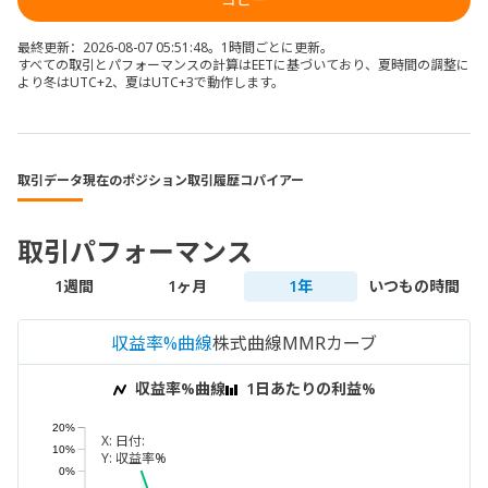
最終更新：2026-08-07 05:51:48。1時間ごとに更新。
すべての取引とパフォーマンスの計算はEETに基づいており、夏時間の調整に
より冬はUTC+2、夏はUTC+3で動作します。
取引データ
現在のポジション
取引履歴
コパイアー
取引パフォーマンス
1週間
1ヶ月
1年
いつもの時間
収益率%曲線
株式曲線
MMRカーブ
収益率%曲線
1日あたりの利益%
20%
X:
日付:
10%
Y:
収益率%
0%