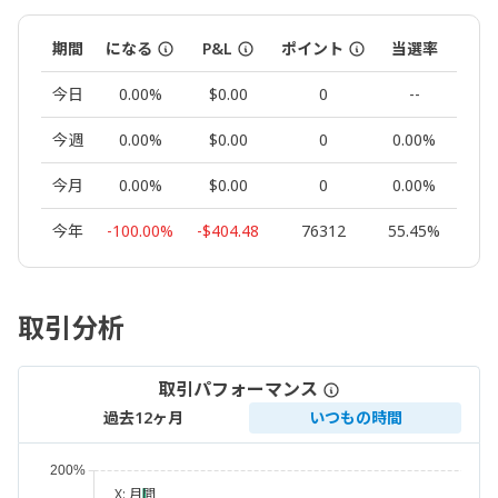
期間
になる
P&L
ポイント
当選率
ロッ
今日
0.00%
$0.00
0
--
0.
今週
0.00%
$0.00
0
0.00%
0.
今月
0.00%
$0.00
0
0.00%
0.
今年
-100.00%
-$404.48
76312
55.45%
7.
取引分析
取引パフォーマンス
過去12ヶ月
いつもの時間
X:
月間