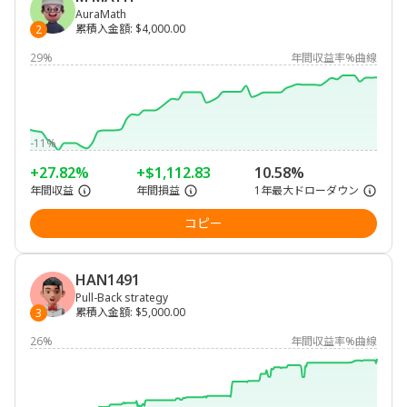
AuraMath
累積入金額
:
$4,000.00
2
29%
年間収益率%曲線
-11%
+27.82%
+$1,112.83
10.58%
年間収益
年間損益
1年最大ドローダウン
コピー
HAN1491
Pull-Back strategy
累積入金額
:
$5,000.00
3
26%
年間収益率%曲線