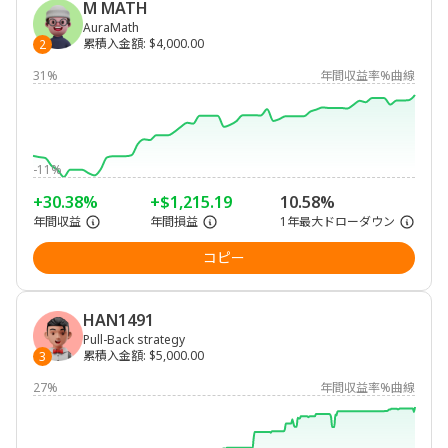
M MATH
AuraMath
累積入金額
:
$4,000.00
2
31%
年間収益率%曲線
-11%
+30.38%
+$1,215.19
10.58%
年間収益
年間損益
1年最大ドローダウン
コピー
HAN1491
Pull-Back strategy
累積入金額
:
$5,000.00
3
27%
年間収益率%曲線