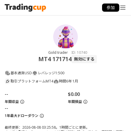
参加
Gold trader
ID:
10740
MT4 171714
無効にする
基本通貨
USD
レバレッジ
1:500
取引プラットフォーム
MT4
時間
6年 1月
--
$0.00
年間収益
年間損益
--
1年最大ドローダウン
最終更新：2026-08-08 03:25:58。1時間ごとに更新。