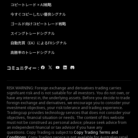
コピートレード × AI戦略
今すぐコピーしたい優良シグナル
ゴールド向けコピートレード戦略
スイングトレードシグナル
自動売買（EA）によるFXシグナル
高勝率のトレードシグナル
コミュニティー
:
RISK WARNING: Foreign exchange and derivatives trading carries
significant risk and is not suitable for all investors. You do not own, or
have any interest in, the underlying assets. Before you decide to trade
foreign exchange and derivatives, we encourage you to consider your
investment objectives, your risk tolerance and trading experience.
Tradingcup provides technology services that does not consider your
objectives, financial situation or needs. The content of this website
must not be construed as personal advice; please seek advice from
an independent financial or tax advisor if you have any
questions. Copy Trading is subject to
Copy Trading Terms and
Conditions
. Copy Trading service is not available for Australian retail