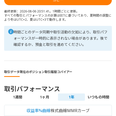
最終更新：2026-08-06 20:51:41。1時間ごとに更新。
すべての取引とパフォーマンスの計算はEETに基づいており、夏時間の調整に
より冬はUTC+2、夏はUTC+3で動作します。
時間ごとのデータ同期や取引活動の欠如により、取引パフ
ォーマンスが一時的に表示されない場合があります。後で
確認するか、預金と取引を進めてください。
取引データ
現在のポジション
取引履歴
コパイアー
取引パフォーマンス
1週間
1ヶ月
1年
いつもの時間
収益率%曲線
株式曲線
MMRカーブ