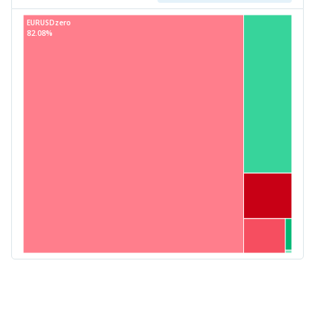
EURUSDzero
82.08%