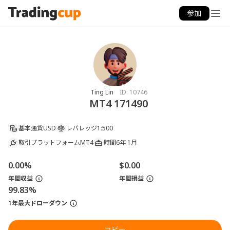
参加
Ting Lin
ID:
10746
MT4 171490
基本通貨
USD
レバレッジ
1:500
取引プラットフォーム
MT4
時間
6年 1月
0.00%
$0.00
年間収益
年間損益
99.83%
1年最大ドローダウン
コピー