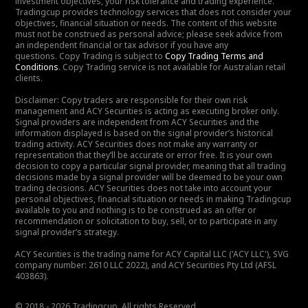
investment objectives, your risk tolerance and trading experience.
Tradingcup provides technology services that does not consider your
objectives, financial situation or needs. The content of this website
must not be construed as personal advice; please seek advice from
an independent financial or tax advisor if you have any
questions. Copy Trading is subject to
Copy Trading Terms and
Conditions
. Copy Trading service is not available for Australian retail
clients.
Disclaimer: Copy traders are responsible for their own risk
management and ACY Securities is acting as executing broker only.
Signal providers are independent from ACY Securities and the
information displayed is based on the signal provider’s historical
trading activity. ACY Securities does not make any warranty or
representation that they’ll be accurate or error free. It is your own
decision to copy a particular signal provider, meaning that all trading
decisions made by a signal provider will be deemed to be your own
trading decisions. ACY Securities does not take into account your
personal objectives, financial situation or needs in making Tradingcup
available to you and nothing is to be construed as an offer or
recommendation or solicitation to buy, sell, or to participate in any
signal provider’s strategy.
ACY Securities is the trading name for ACY Capital LLC ('ACY LLC'), SVG
company number: 2610 LLC 2022), and ACY Securities Pty Ltd (AFSL
403863).
© 2018 - 2026 Tradingcup. All rights Reserved.