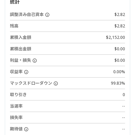
統計
調整済み自己資本
$2.82
残高
$2.82
累積入金額
$2,152.00
累積出金額
$0.00
利益・損失
$0.00
収益率
0.00%
マックスドローダウン
99.83%
取り引き
0
当選率
--
損失率
--
期待値
--