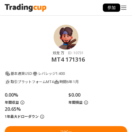
参加
炆龙 万
ID:
10731
MT4 171316
基本通貨
USD
レバレッジ
1:400
取引プラットフォーム
MT4
時間
6年 1月
0.00%
$0.00
年間収益
年間損益
20.65%
1年最大ドローダウン
コピー