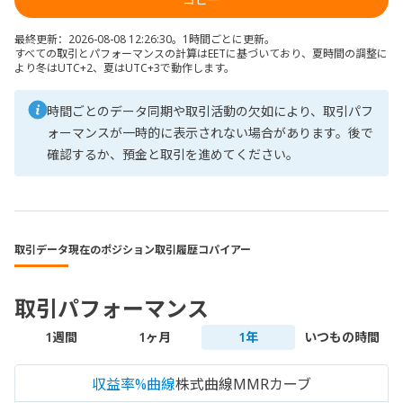
最終更新：2026-08-08 12:26:30。1時間ごとに更新。
すべての取引とパフォーマンスの計算はEETに基づいており、夏時間の調整に
より冬はUTC+2、夏はUTC+3で動作します。
時間ごとのデータ同期や取引活動の欠如により、取引パフ
ォーマンスが一時的に表示されない場合があります。後で
確認するか、預金と取引を進めてください。
取引データ
現在のポジション
取引履歴
コパイアー
取引パフォーマンス
1週間
1ヶ月
1年
いつもの時間
収益率%曲線
株式曲線
MMRカーブ