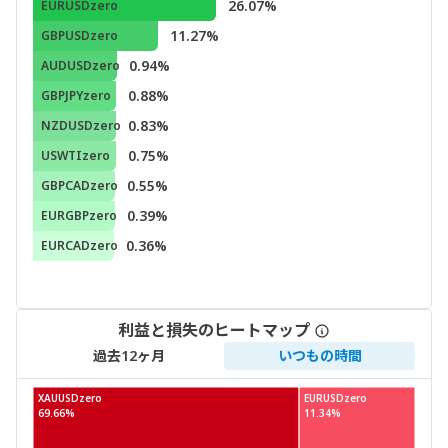
26.07%
EURUSDzero
11.27%
GBPUSDzero
0.94%
AUDUSDzero
0.88%
GBPJPYzero
0.83%
NZDUSDzero
0.75%
USWTIzero
0.55%
GBPCADzero
0.39%
EURGBPzero
0.36%
EURCADzero
利益と損失のヒートマップ
過去12ヶ月
いつもの時間
XAUUSDzero
EURUSDzero
69.66%
11.34%