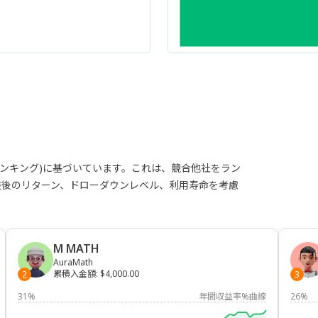
ランキング)に基づいています。これは、競合他社をラン
整後のリターン、ドローダウンレベル、利用寿命を考慮
M MATH
AuraMath
累積入金額
:
$4,000.00
2
3
31%
年間収益率%曲線
26%