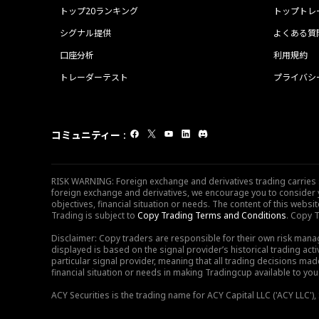
トップ20ランキング
トップトレ
シグナル提供
よくある質
口座分析
利用規約
トレーダーテスト
プライバシ
コミュニティー
:
RISK WARNING: Foreign exchange and derivatives trading carries sig
foreign exchange and derivatives, we encourage you to consider y
objectives, financial situation or needs. The content of this web
Trading is subject to
Copy Trading Terms and Conditions
. Copy T
Disclaimer: Copy traders are responsible for their own risk mana
displayed is based on the signal provider’s historical trading acti
particular signal provider, meaning that all trading decisions ma
financial situation or needs in making Tradingcup available to you 
ACY Securities is the trading name for ACY Capital LLC ('ACY LLC'