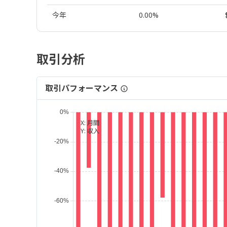
今年
0.00%
取引分析
取引パフォーマンス
X:
月間
Y:
収入