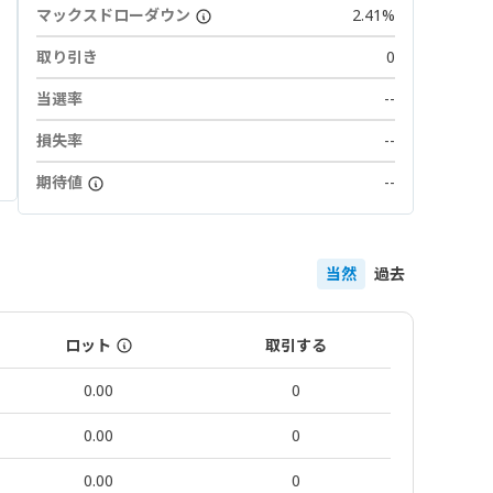
マックスドローダウン
2.41%
取り引き
0
当選率
--
損失率
--
期待値
--
当然
過去
ロット
取引する
0.00
0
0.00
0
0.00
0