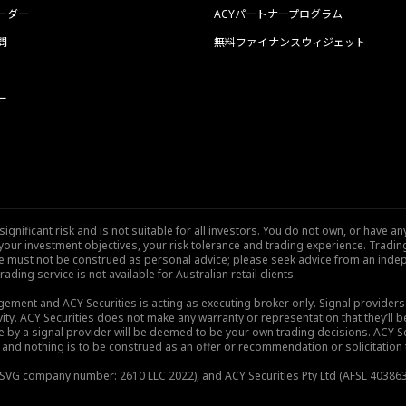
ーダー
ACYパートナープログラム
問
無料ファイナンスウィジェット
ー
nificant risk and is not suitable for all investors. You do not own, or have any
our investment objectives, your risk tolerance and trading experience. Tradi
site must not be construed as personal advice; please seek advice from an indep
rading service is not available for Australian retail clients.
gement and ACY Securities is acting as executing broker only. Signal provider
vity. ACY Securities does not make any warranty or representation that they’ll be
de by a signal provider will be deemed to be your own trading decisions. ACY S
and nothing is to be construed as an offer or recommendation or solicitation to 
), SVG company number: 2610 LLC 2022), and ACY Securities Pty Ltd (AFSL 403863