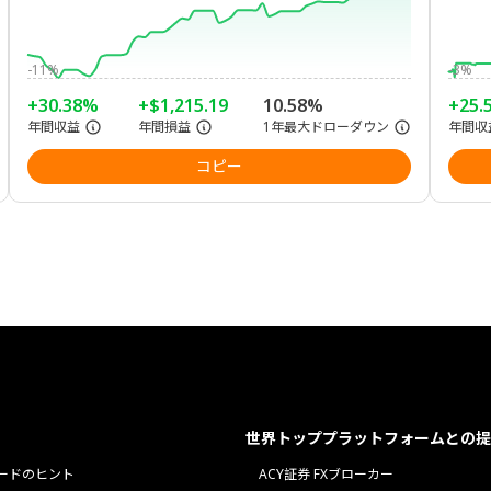
-11%
-3%
+30.38%
+$1,215.19
10.58%
+25.
年間収益
年間損益
1年最大ドローダウン
年間収
コピー
世界トッププラットフォームとの提
ードのヒント
ACY証券 FXブローカー