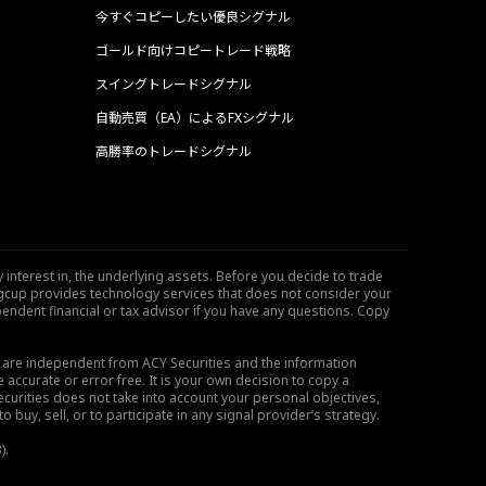
今すぐコピーしたい優良シグナル
ゴールド向けコピートレード戦略
スイングトレードシグナル
自動売買（EA）によるFXシグナル
高勝率のトレードシグナル
 interest in, the underlying assets. Before you decide to trade
ngcup provides technology services that does not consider your
endent financial or tax advisor if you have any questions. Copy
s are independent from ACY Securities and the information
 accurate or error free. It is your own decision to copy a
ecurities does not take into account your personal objectives,
buy, sell, or to participate in any signal provider’s strategy.
).