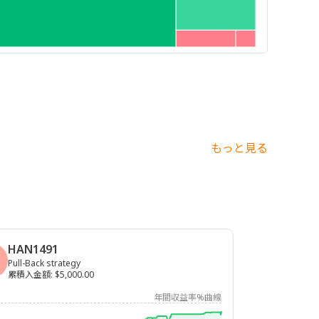
もっと見る
HAN1491
Pull-Back strategy
累積入金額
:
$5,000.00
年間収益率%曲線