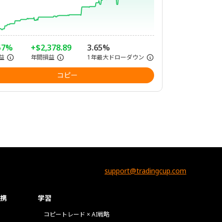
57%
+$2,378.89
3.65%
益
年間損益
1年最大ドローダウン
コピー
support@tradingcup.com
携
学習
コピートレード × AI戦略