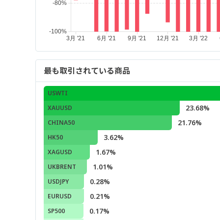
最も取引されている商品
USWTI
23.68%
XAUUSD
21.76%
CHINA50
3.62%
HK50
1.67%
XAGUSD
1.01%
UKBRENT
0.28%
USDJPY
0.21%
EURUSD
0.17%
SP500