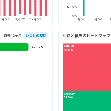
利益と損失のヒートマップ
過去12ヶ月
いつもの時間
XAUUSD
47.32%
45.13%
CHINA50
34.69%