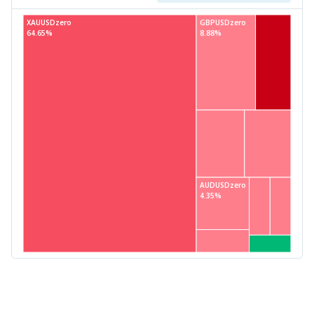
XAUUSDzero
GBPUSDzero
64.65%
8.88%
AUDUSDzero
4.35%