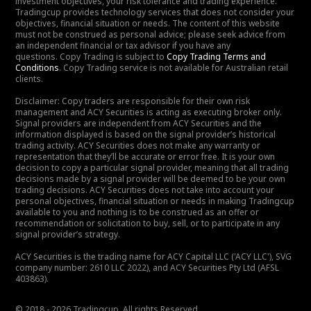
investment objectives, your risk tolerance and trading experience.
Tradingcup provides technology services that does not consider your
objectives, financial situation or needs. The content of this website
must not be construed as personal advice; please seek advice from
an independent financial or tax advisor if you have any
questions. Copy Trading is subject to
Copy Trading Terms and
Conditions
. Copy Trading service is not available for Australian retail
clients.
Disclaimer: Copy traders are responsible for their own risk
management and ACY Securities is acting as executing broker only.
Signal providers are independent from ACY Securities and the
information displayed is based on the signal provider’s historical
trading activity. ACY Securities does not make any warranty or
representation that they’ll be accurate or error free. It is your own
decision to copy a particular signal provider, meaning that all trading
decisions made by a signal provider will be deemed to be your own
trading decisions. ACY Securities does not take into account your
personal objectives, financial situation or needs in making Tradingcup
available to you and nothing is to be construed as an offer or
recommendation or solicitation to buy, sell, or to participate in any
signal provider’s strategy.
ACY Securities is the trading name for ACY Capital LLC ('ACY LLC'), SVG
company number: 2610 LLC 2022), and ACY Securities Pty Ltd (AFSL
403863).
© 2018 - 2026 Tradingcup. All rights Reserved.