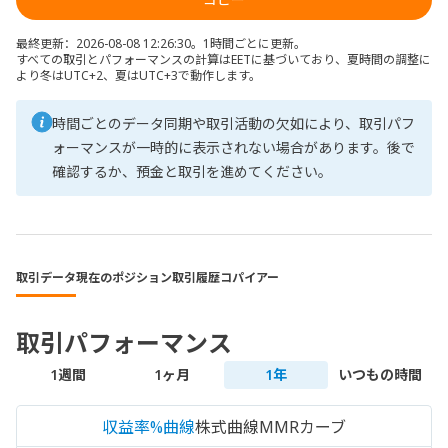
最終更新：2026-08-08 12:26:30。1時間ごとに更新。
すべての取引とパフォーマンスの計算はEETに基づいており、夏時間の調整に
より冬はUTC+2、夏はUTC+3で動作します。
時間ごとのデータ同期や取引活動の欠如により、取引パフ
ォーマンスが一時的に表示されない場合があります。後で
確認するか、預金と取引を進めてください。
取引データ
現在のポジション
取引履歴
コパイアー
取引パフォーマンス
1週間
1ヶ月
1年
いつもの時間
収益率%曲線
株式曲線
MMRカーブ