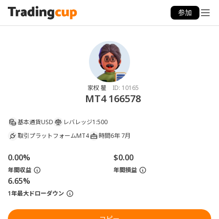
参加
家权 瞿
ID:
10165
MT4 166578
基本通貨
USD
レバレッジ
1:500
取引プラットフォーム
MT4
時間
6年 7月
0.00%
$0.00
年間収益
年間損益
6.65%
1年最大ドローダウン
コピー