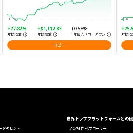
-11%
-3%
+27.82%
+$1,112.83
10.58%
+25.
年間収益
年間損益
1年最大ドローダウン
年間収
コピー
世界トッププラットフォームとの提
ードのヒント
ACY証券 FXブローカー