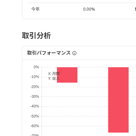
今年
0.00%
取引分析
取引パフォーマンス
X:
月間
Y:
収入