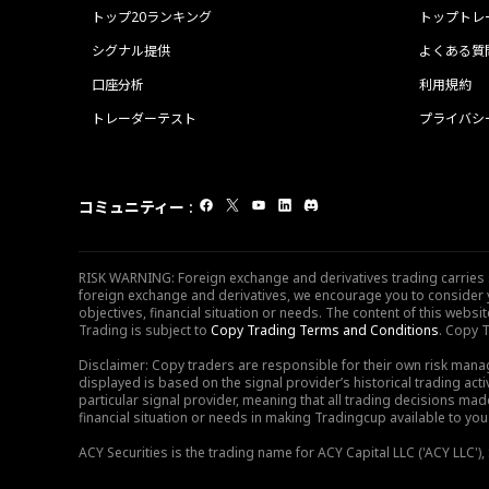
トップ20ランキング
トップトレ
シグナル提供
よくある質
口座分析
利用規約
トレーダーテスト
プライバシ
コミュニティー
:
RISK WARNING: Foreign exchange and derivatives trading carries sig
foreign exchange and derivatives, we encourage you to consider y
objectives, financial situation or needs. The content of this web
Trading is subject to
Copy Trading Terms and Conditions
. Copy T
Disclaimer: Copy traders are responsible for their own risk mana
displayed is based on the signal provider’s historical trading acti
particular signal provider, meaning that all trading decisions ma
financial situation or needs in making Tradingcup available to you 
ACY Securities is the trading name for ACY Capital LLC ('ACY LLC'