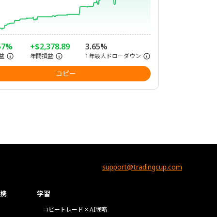
57%
+$2,378.89
3.65%
益
年間損益
1年最大ドローダウン
コピー
support@tradingcup.com
携
学習
コピートレード × AI戦略