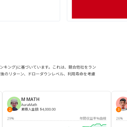
ランキング)に基づいています。これは、競合他社をラン
整後のリターン、ドローダウンレベル、利用寿命を考慮
M MATH
AuraMath
累積入金額
:
$4,000.00
2
3
29%
年間収益率%曲線
26%