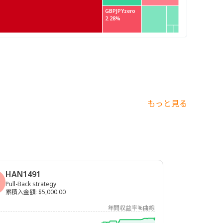
GBPJPYzero
2.28%
もっと見る
HAN1491
Pull-Back strategy
累積入金額
:
$5,000.00
年間収益率%曲線