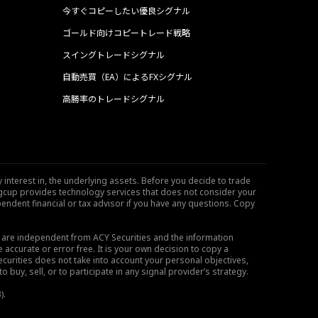
今すぐコピーしたい優良シグナル
ゴールド向けコピートレード戦略
スイングトレードシグナル
自動売買（EA）によるFXシグナル
高勝率のトレードシグナル
 interest in, the underlying assets. Before you decide to trade
ngcup provides technology services that does not consider your
endent financial or tax advisor if you have any questions. Copy
s are independent from ACY Securities and the information
 accurate or error free. It is your own decision to copy a
ecurities does not take into account your personal objectives,
buy, sell, or to participate in any signal provider’s strategy.
).