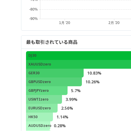
最も取引されている商品
DJ30
XAUUSDzero
10.83%
GER30
10.26%
GBPUSDzero
5.7%
GBPJPYzero
3.99%
USWTIzero
2.56%
EURUSDzero
1.14%
HK50
0.28%
AUDUSDzero