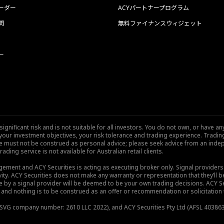
ーダー
ACYパートナープログラム
問
無料ファイナンスウィジェット
ー
nificant risk and is not suitable for all investors. You do not own, or have any
our investment objectives, your risk tolerance and trading experience. Tradi
site must not be construed as personal advice; please seek advice from an indep
rading service is not available for Australian retail clients.
gement and ACY Securities is acting as executing broker only. Signal provider
vity. ACY Securities does not make any warranty or representation that they’ll be
de by a signal provider will be deemed to be your own trading decisions. ACY S
and nothing is to be construed as an offer or recommendation or solicitation to 
), SVG company number: 2610 LLC 2022), and ACY Securities Pty Ltd (AFSL 403863