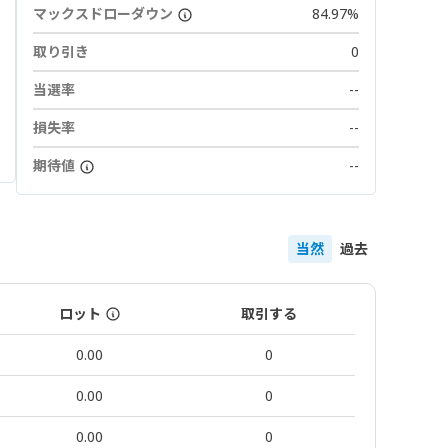
マックスドローダウン
84.97%
取り引き
0
当選率
--
損失率
--
期待値
--
当然
過去
ロット
取引する
0.00
0
0.00
0
0.00
0