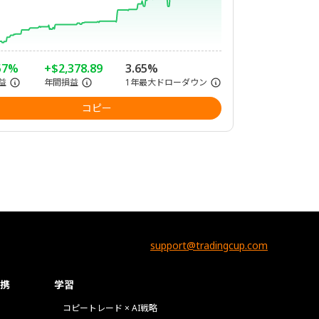
57%
+$2,378.89
3.65%
益
年間損益
1年最大ドローダウン
コピー
support@tradingcup.com
携
学習
コピートレード × AI戦略