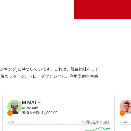
ランキング)に基づいています。これは、競合他社をラン
整後のリターン、ドローダウンレベル、利用寿命を考慮
M MATH
AuraMath
累積入金額
:
$4,000.00
2
3
29%
年間収益率%曲線
26%