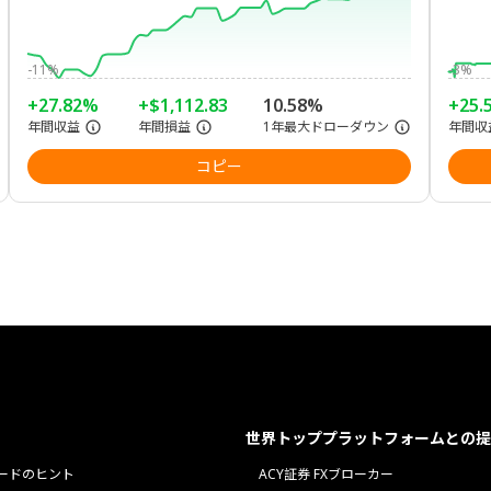
-11%
-3%
+27.82%
+$1,112.83
10.58%
+25.
年間収益
年間損益
1年最大ドローダウン
年間収
コピー
世界トッププラットフォームとの提
ードのヒント
ACY証券 FXブローカー