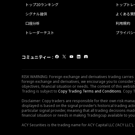
トップ20ランキング
トップトレ
シグナル提供
よくある質
口座分析
利用規約
トレーダーテスト
プライバシ
コミュニティー
:
RISK WARNING: Foreign exchange and derivatives trading carries sig
foreign exchange and derivatives, we encourage you to consider y
objectives, financial situation or needs. The content of this web
Trading is subject to
Copy Trading Terms and Conditions
. Copy T
Disclaimer: Copy traders are responsible for their own risk mana
displayed is based on the signal provider’s historical trading acti
particular signal provider, meaning that all trading decisions ma
financial situation or needs in making Tradingcup available to you 
ACY Securities is the trading name for ACY Capital LLC ('ACY LLC'