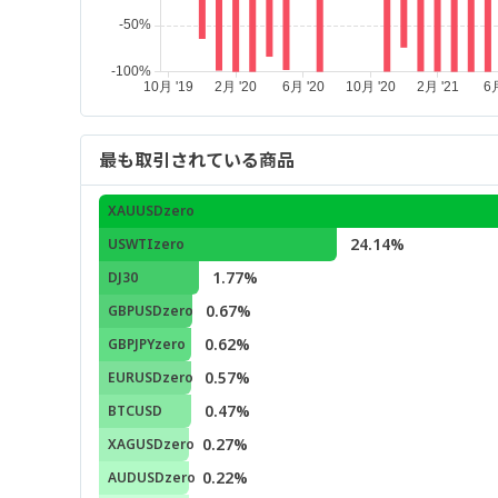
最も取引されている商品
XAUUSDzero
24.14%
USWTIzero
1.77%
DJ30
0.67%
GBPUSDzero
0.62%
GBPJPYzero
0.57%
EURUSDzero
0.47%
BTCUSD
0.27%
XAGUSDzero
0.22%
AUDUSDzero