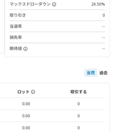
マックスドローダウン
26.50%
取り引き
0
当選率
--
損失率
--
期待値
--
当然
過去
ロット
取引する
0.00
0
0.00
0
0.00
0