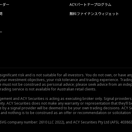
ーダー
ACYパートナープログラム
問
無料ファイナンスウィジェット
ー
nificant risk and is not suitable for all investors. You do not own, or have any
our investment objectives, your risk tolerance and trading experience. Tradi
site must not be construed as personal advice; please seek advice from an indep
rading service is not available for Australian retail clients.
gement and ACY Securities is acting as executing broker only. Signal provider
vity. ACY Securities does not make any warranty or representation that they’ll be
de by a signal provider will be deemed to be your own trading decisions. ACY S
and nothing is to be construed as an offer or recommendation or solicitation to 
), SVG company number: 2610 LLC 2022), and ACY Securities Pty Ltd (AFSL 403863