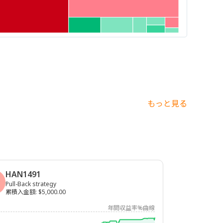
もっと見る
HAN1491
Pull-Back strategy
累積入金額
:
$5,000.00
年間収益率%曲線