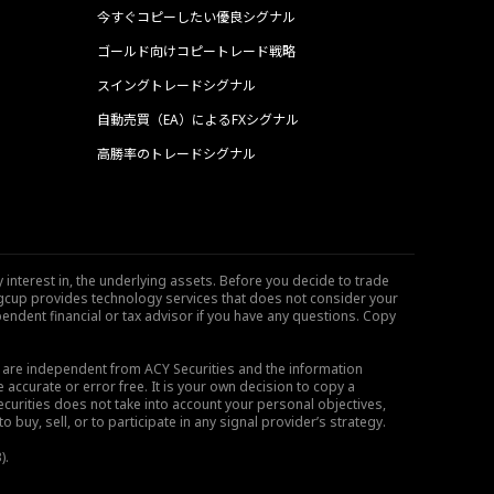
今すぐコピーしたい優良シグナル
ゴールド向けコピートレード戦略
スイングトレードシグナル
自動売買（EA）によるFXシグナル
高勝率のトレードシグナル
 interest in, the underlying assets. Before you decide to trade
ngcup provides technology services that does not consider your
endent financial or tax advisor if you have any questions. Copy
s are independent from ACY Securities and the information
 accurate or error free. It is your own decision to copy a
ecurities does not take into account your personal objectives,
buy, sell, or to participate in any signal provider’s strategy.
).