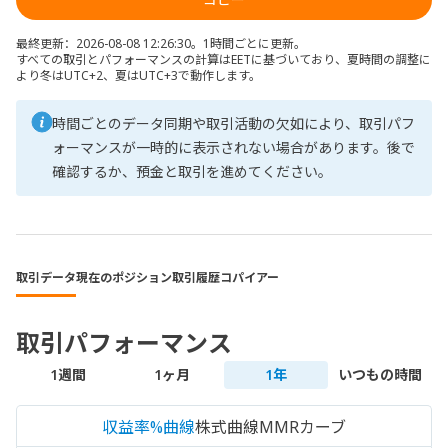
最終更新：2026-08-08 12:26:30。1時間ごとに更新。
すべての取引とパフォーマンスの計算はEETに基づいており、夏時間の調整に
より冬はUTC+2、夏はUTC+3で動作します。
時間ごとのデータ同期や取引活動の欠如により、取引パフ
ォーマンスが一時的に表示されない場合があります。後で
確認するか、預金と取引を進めてください。
取引データ
現在のポジション
取引履歴
コパイアー
取引パフォーマンス
1週間
1ヶ月
1年
いつもの時間
収益率%曲線
株式曲線
MMRカーブ