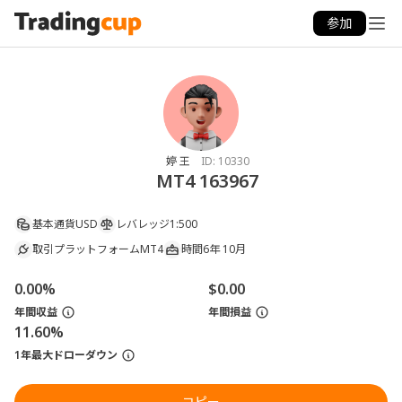
参加
婷 王
ID:
10330
MT4 163967
基本通貨
USD
レバレッジ
1:500
取引プラットフォーム
MT4
時間
6年 10月
0.00%
$0.00
年間収益
年間損益
11.60%
1年最大ドローダウン
コピー