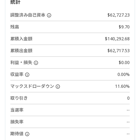
統計
調整済み自己資本
$62,727.23
残高
$9.70
累積入金額
$140,292.68
累積出金額
$62,717.53
利益・損失
$0.00
収益率
0.00%
マックスドローダウン
11.60%
取り引き
0
当選率
--
損失率
--
期待値
--