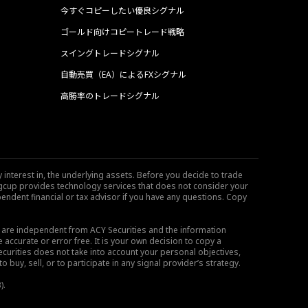
今すぐコピーしたい優良シグナル
ゴールド向けコピートレード戦略
スイングトレードシグナル
自動売買（EA）によるFXシグナル
高勝率のトレードシグナル
 interest in, the underlying assets. Before you decide to trade
ngcup provides technology services that does not consider your
endent financial or tax advisor if you have any questions. Copy
s are independent from ACY Securities and the information
 accurate or error free. It is your own decision to copy a
ecurities does not take into account your personal objectives,
buy, sell, or to participate in any signal provider’s strategy.
).