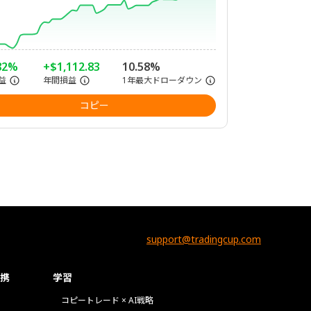
82%
+$1,112.83
10.58%
益
年間損益
1年最大ドローダウン
コピー
support@tradingcup.com
携
学習
コピートレード × AI戦略