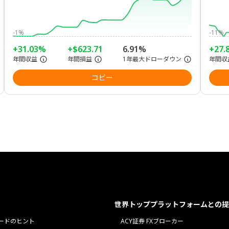
-1%
-11%
+31.03%
+$623.71
6.91%
+27.
年間収益
年間損益
1年最大ドローダウン
年間収
コピー
世界トッププラットフォームとの提
ードのヒント
ACY証券 FXブローカー