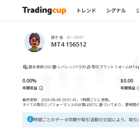
トレンド
シグナル
建才 岳
ID:
10567
MT4 156512
基本通貨
USD
レバレッジ
1:500
取引プラットフォーム
MT4
0.00%
$0.00
年間収益
年間損益
最終更新：2026-08-06 20:51:41。1時間ごとに更新。
すべての取引とパフォーマンスの計算はEETに基づいており、夏時間の調
時間ごとのデータ同期や取引活動の欠如により、取引