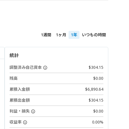
1週間
1ヶ月
1年
いつもの時間
統計
調整済み自己資本
$304.15
残高
$0.00
累積入金額
$6,890.64
累積出金額
$304.15
利益・損失
$0.00
収益率
0.00%