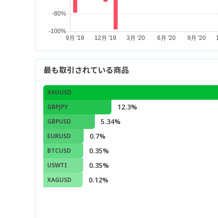
最も取引されている商品
XAUUSD
12.3%
GBPJPY
5.34%
GBPUSD
0.7%
EURUSD
0.35%
BTCUSD
0.35%
USWTI
0.12%
XAGUSD