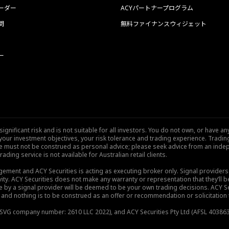
ーダー
ACYパートナープログラム
問
無料ファイナンスウィジェット
ー
nificant risk and is not suitable for all investors. You do not own, or have any
our investment objectives, your risk tolerance and trading experience. Tradi
site must not be construed as personal advice; please seek advice from an indep
rading service is not available for Australian retail clients.
gement and ACY Securities is acting as executing broker only. Signal provider
vity. ACY Securities does not make any warranty or representation that they’ll be
de by a signal provider will be deemed to be your own trading decisions. ACY S
and nothing is to be construed as an offer or recommendation or solicitation to 
), SVG company number: 2610 LLC 2022), and ACY Securities Pty Ltd (AFSL 403863