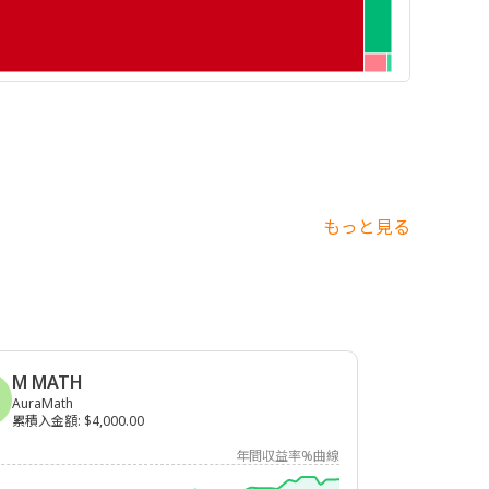
もっと見る
M MATH
AuraMath
累積入金額
:
$4,000.00
年間収益率%曲線