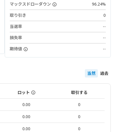
マックスドローダウン
96.24%
取り引き
0
当選率
--
損失率
--
期待値
--
当然
過去
ロット
取引する
0.00
0
0.00
0
0.00
0