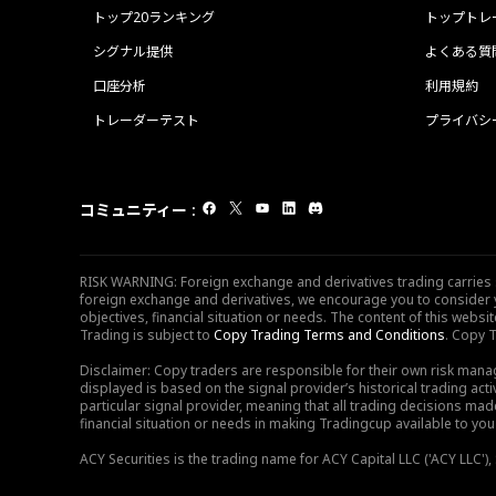
トップ20ランキング
トップトレ
シグナル提供
よくある質
口座分析
利用規約
トレーダーテスト
プライバシ
コミュニティー
:
RISK WARNING: Foreign exchange and derivatives trading carries sig
foreign exchange and derivatives, we encourage you to consider y
objectives, financial situation or needs. The content of this web
Trading is subject to
Copy Trading Terms and Conditions
. Copy T
Disclaimer: Copy traders are responsible for their own risk mana
displayed is based on the signal provider’s historical trading acti
particular signal provider, meaning that all trading decisions ma
financial situation or needs in making Tradingcup available to you 
ACY Securities is the trading name for ACY Capital LLC ('ACY LLC'