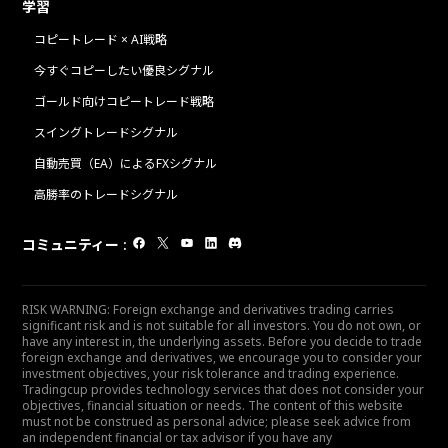
学習
コピートレード × AI戦略
今すぐコピーしたい優良シグナル
ゴールド向けコピートレード戦略
スイングトレードシグナル
自動売買（EA）によるFXシグナル
高勝率のトレードシグナル
コミュニティー
:
RISK WARNING: Foreign exchange and derivatives trading carries
significant risk and is not suitable for all investors. You do not own, or
have any interest in, the underlying assets. Before you decide to trade
foreign exchange and derivatives, we encourage you to consider your
investment objectives, your risk tolerance and trading experience.
Tradingcup provides technology services that does not consider your
objectives, financial situation or needs. The content of this website
must not be construed as personal advice; please seek advice from
an independent financial or tax advisor if you have any