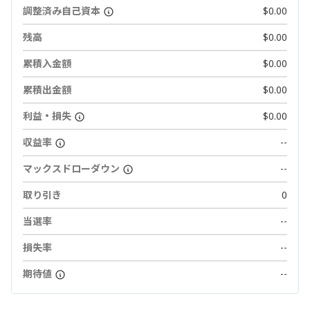
調整済み自己資本
$0.00
残高
$0.00
累積入金額
$0.00
累積出金額
$0.00
利益・損失
$0.00
収益率
--
マックスドローダウン
--
取り引き
0
当選率
--
損失率
--
期待値
--