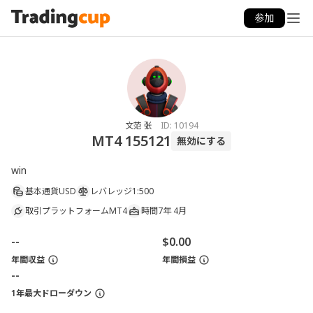
参加
文范 张
ID:
10194
MT4 155121
無効にする
win
基本通貨
USD
レバレッジ
1:500
取引プラットフォーム
MT4
時間
7年 4月
--
$0.00
年間収益
年間損益
--
1年最大ドローダウン