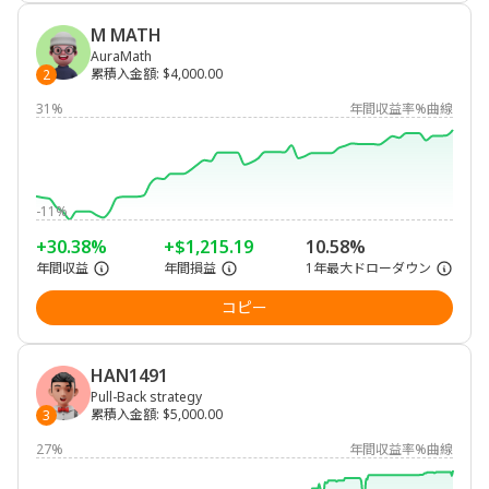
M MATH
AuraMath
累積入金額
:
$4,000.00
2
31%
年間収益率%曲線
-11%
+30.38%
+$1,215.19
10.58%
年間収益
年間損益
1年最大ドローダウン
コピー
HAN1491
Pull-Back strategy
累積入金額
:
$5,000.00
3
27%
年間収益率%曲線