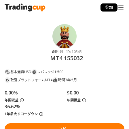
参加
娇阳 刘
ID:
10545
MT4 155032
基本通貨
USD
レバレッジ
1:500
取引プラットフォーム
MT4
時間
7年 5月
0.00%
$0.00
年間収益
年間損益
36.62%
1年最大ドローダウン
コピー