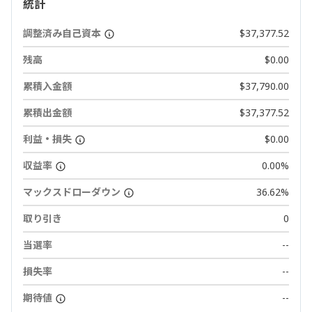
統計
調整済み自己資本
$37,377.52
残高
$0.00
累積入金額
$37,790.00
累積出金額
$37,377.52
利益・損失
$0.00
収益率
0.00%
マックスドローダウン
36.62%
取り引き
0
当選率
--
損失率
--
期待値
--