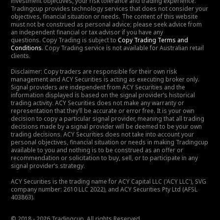
investment objectives, your risk tolerance and trading experience.
Tradingcup provides technology services that does not consider your
objectives, financial situation or needs. The content of this website
must not be construed as personal advice; please seek advice from
an independent financial or tax advisor if you have any
questions. Copy Trading is subject to
Copy Trading Terms and
Conditions
. Copy Trading service is not available for Australian retail
clients.
Disclaimer: Copy traders are responsible for their own risk
management and ACY Securities is acting as executing broker only.
Signal providers are independent from ACY Securities and the
information displayed is based on the signal provider’s historical
trading activity. ACY Securities does not make any warranty or
representation that they’ll be accurate or error free. It is your own
decision to copy a particular signal provider, meaning that all trading
decisions made by a signal provider will be deemed to be your own
trading decisions. ACY Securities does not take into account your
personal objectives, financial situation or needs in making Tradingcup
available to you and nothing is to be construed as an offer or
recommendation or solicitation to buy, sell, or to participate in any
signal provider’s strategy.
ACY Securities is the trading name for ACY Capital LLC ('ACY LLC'), SVG
company number: 2610 LLC 2022), and ACY Securities Pty Ltd (AFSL
403863).
© 2018 - 2026 Tradingcup. All rights Reserved.