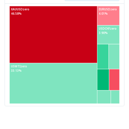
XAUUSDzero
EURUSDzero
46.58%
4.01%
USDCHFzero
3.90%
USWTIzero
33.13%