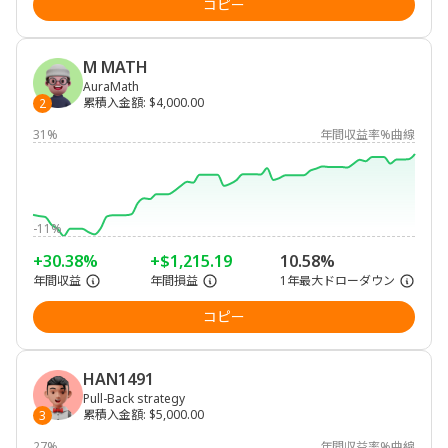
コピー
M MATH
AuraMath
累積入金額
:
$4,000.00
2
31%
年間収益率%曲線
-11%
+30.38%
+$1,215.19
10.58%
年間収益
年間損益
1年最大ドローダウン
コピー
HAN1491
Pull-Back strategy
累積入金額
:
$5,000.00
3
27%
年間収益率%曲線