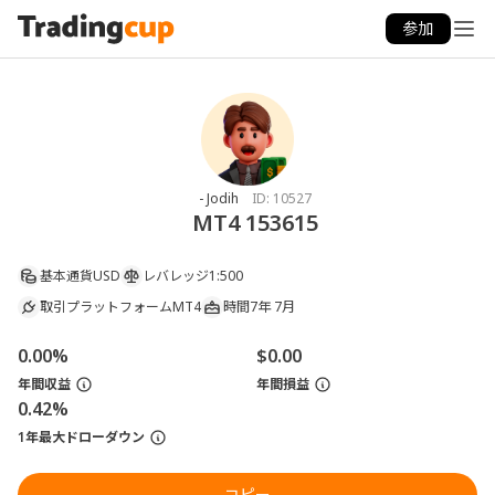
参加
- Jodih
ID:
10527
MT4 153615
基本通貨
USD
レバレッジ
1:500
取引プラットフォーム
MT4
時間
7年 7月
0.00%
$0.00
年間収益
年間損益
0.42%
1年最大ドローダウン
コピー