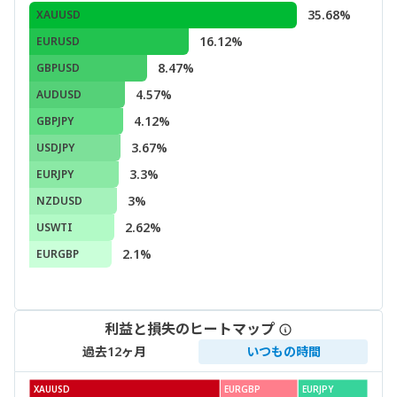
35.68%
XAUUSD
16.12%
EURUSD
8.47%
GBPUSD
4.57%
AUDUSD
4.12%
GBPJPY
3.67%
USDJPY
3.3%
EURJPY
3%
NZDUSD
2.62%
USWTI
2.1%
EURGBP
利益と損失のヒートマップ
過去12ヶ月
いつもの時間
XAUUSD
EURGBP
EURJPY