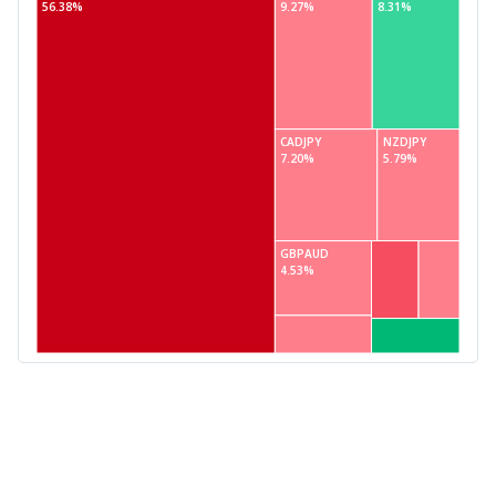
56.38%
9.27%
8.31%
CADJPY
NZDJPY
7.20%
5.79%
GBPAUD
4.53%