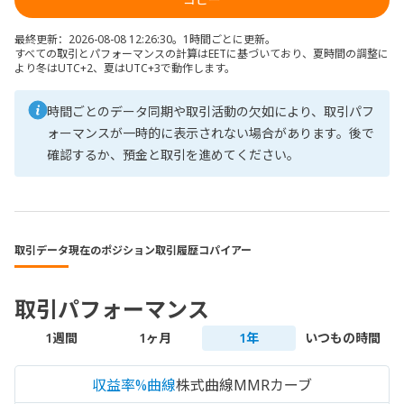
最終更新：2026-08-08 12:26:30。1時間ごとに更新。
すべての取引とパフォーマンスの計算はEETに基づいており、夏時間の調整に
より冬はUTC+2、夏はUTC+3で動作します。
時間ごとのデータ同期や取引活動の欠如により、取引パフ
ォーマンスが一時的に表示されない場合があります。後で
確認するか、預金と取引を進めてください。
取引データ
現在のポジション
取引履歴
コパイアー
取引パフォーマンス
1週間
1ヶ月
1年
いつもの時間
収益率%曲線
株式曲線
MMRカーブ