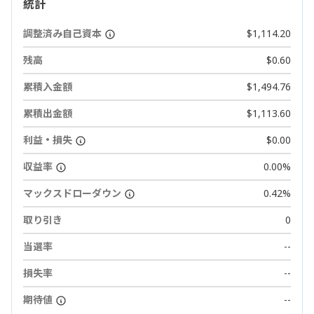
統計
調整済み自己資本
$1,114.20
残高
$0.60
累積入金額
$1,494.76
累積出金額
$1,113.60
利益・損失
$0.00
収益率
0.00%
マックスドローダウン
0.42%
取り引き
0
当選率
--
損失率
--
期待値
--