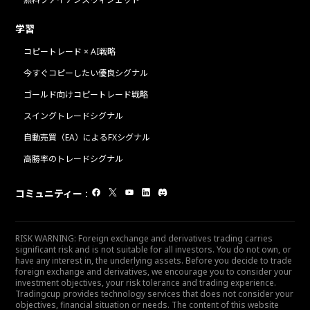
学習
コピートレード × AI戦略
今すぐコピーしたい優良シグナル
ゴールド向けコピートレード戦略
スイングトレードシグナル
自動売買（EA）によるFXシグナル
高勝率のトレードシグナル
コミュニティー
:
RISK WARNING: Foreign exchange and derivatives trading carries
significant risk and is not suitable for all investors. You do not own, or
have any interest in, the underlying assets. Before you decide to trade
foreign exchange and derivatives, we encourage you to consider your
investment objectives, your risk tolerance and trading experience.
Tradingcup provides technology services that does not consider your
objectives, financial situation or needs. The content of this website