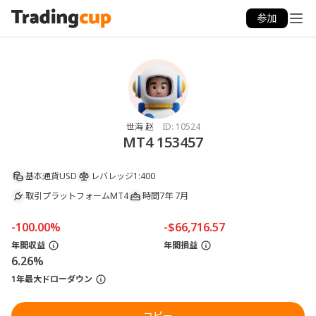
参加
世海 赵
ID:
10524
MT4 153457
基本通貨
USD
レバレッジ
1:400
取引プラットフォーム
MT4
時間
7年 7月
-100.00%
-$66,716.57
年間収益
年間損益
6.26%
1年最大ドローダウン
コピー