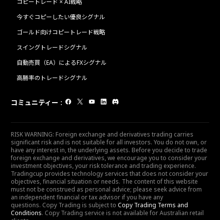
コピートレード × AI戦略
今すぐコピーしたい優良シグナル
ゴールド向けコピートレード戦略
スイングトレードシグナル
自動売買（EA）によるFXシグナル
高勝率のトレードシグナル
コミュニティー
:
RISK WARNING: Foreign exchange and derivatives trading carries
significant risk and is not suitable for all investors. You do not own, or
have any interest in, the underlying assets. Before you decide to trade
foreign exchange and derivatives, we encourage you to consider your
investment objectives, your risk tolerance and trading experience.
Tradingcup provides technology services that does not consider your
objectives, financial situation or needs. The content of this website
must not be construed as personal advice; please seek advice from
an independent financial or tax advisor if you have any
questions. Copy Trading is subject to
Copy Trading Terms and
Conditions
. Copy Trading service is not available for Australian retail