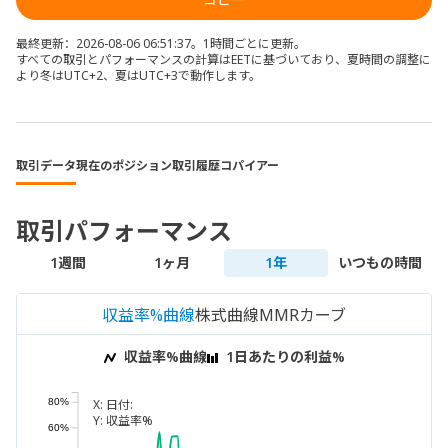
最終更新：2026-08-06 06:51:37。1時間ごとに更新。
すべての取引とパフォーマンスの計算はEETに基づいており、夏時間の調整に
より冬はUTC+2、夏はUTC+3で動作します。
取引データ
現在のポジション
取引履歴
コパイアー
取引パフォーマンス
1週間
1ヶ月
1年
いつもの時間
収益率%曲線
株式曲線
MMRカーブ
収益率%曲線
1日あたりの利益%
X:
日付:
80%
Y:
収益率%
60%