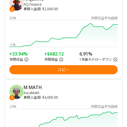
AQ Finance
累積入金額
:
$2,000.00
2
36%
年間収益率%曲線
-1%
+33.94%
+$682.12
6.91%
年間収益
年間損益
1年最大ドローダウン
コピー
M MATH
AuraMath
累積入金額
:
$4,000.00
3
29%
年間収益率%曲線