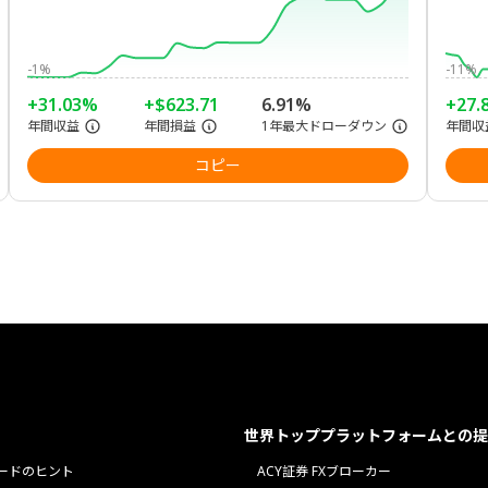
-1%
-11%
+31.03%
+$623.71
6.91%
+27.
年間収益
年間損益
1年最大ドローダウン
年間収
コピー
世界トッププラットフォームとの提
ードのヒント
ACY証券 FXブローカー