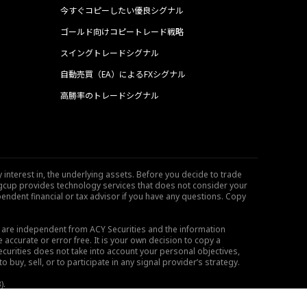
今すぐコピーしたい優良シグナル
ゴールド向けコピートレード戦略
スイングトレードシグナル
自動売買（EA）によるFXシグナル
高勝率のトレードシグナル
 interest in, the underlying assets. Before you decide to trade
ngcup provides technology services that does not consider your
endent financial or tax advisor if you have any questions. Copy
s are independent from ACY Securities and the information
 accurate or error free. It is your own decision to copy a
ecurities does not take into account your personal objectives,
buy, sell, or to participate in any signal provider’s strategy.
).