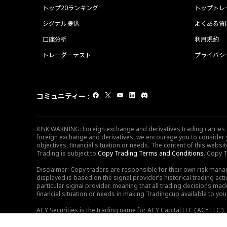
トップ20ランキング
トップトレ
シグナル提供
よくある質
口座分析
利用規約
トレーダーテスト
プライバシ
コミュニティー
:
RISK WARNING: Foreign exchange and derivatives trading carries sig
foreign exchange and derivatives, we encourage you to consider y
objectives, financial situation or needs. The content of this web
Trading is subject to
Copy Trading Terms and Conditions
. Copy T
Disclaimer: Copy traders are responsible for their own risk mana
displayed is based on the signal provider’s historical trading acti
particular signal provider, meaning that all trading decisions ma
financial situation or needs in making Tradingcup available to you 
ACY Securities is the trading name for ACY Capital LLC ('ACY LLC'