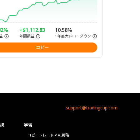
82%
+$1,112.83
10.58%
益
年間損益
1年最大ドローダウン
コピー
support@tradingcup.com
携
学習
コピートレード × AI戦略