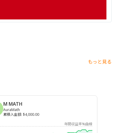
もっと見る
M MATH
AuraMath
累積入金額
:
$4,000.00
年間収益率%曲線