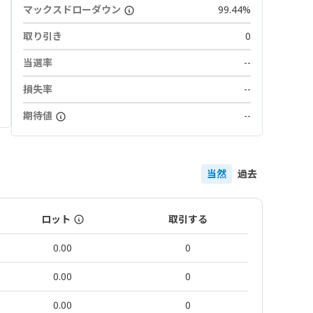
マックスドローダウン
99.44%
取り引き
0
当選率
--
損失率
--
期待値
--
当然
過去
ロット
取引する
0.00
0
0.00
0
0.00
0