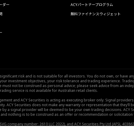
ーダー
ACYパートナープログラム
問
無料ファイナンスウィジェット
ー
nificant risk and is not suitable for all investors. You do not own, or have any
our investment objectives, your risk tolerance and trading experience. Tradi
site must not be construed as personal advice; please seek advice from an indep
rading service is not available for Australian retail clients.
gement and ACY Securities is acting as executing broker only. Signal provider
vity. ACY Securities does not make any warranty or representation that they’ll be
de by a signal provider will be deemed to be your own trading decisions. ACY S
and nothing is to be construed as an offer or recommendation or solicitation to 
), SVG company number: 2610 LLC 2022), and ACY Securities Pty Ltd (AFSL 403863