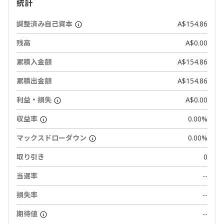
統計
調整済み自己資本
A$154.86
残高
A$0.00
累積入金額
A$154.86
累積出金額
A$154.86
利益・損失
A$0.00
収益率
0.00%
マックスドローダウン
0.00%
取り引き
0
当選率
--
損失率
--
期待値
--