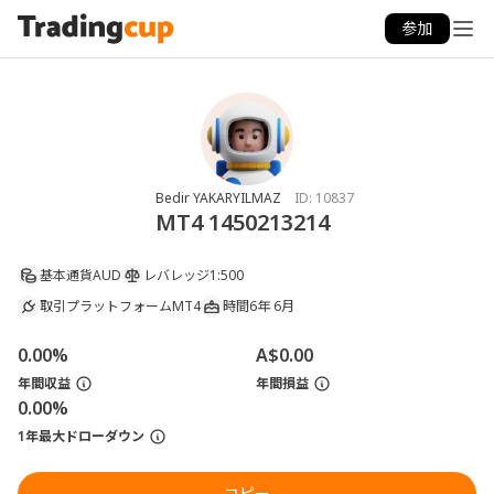
参加
Bedir YAKARYILMAZ
ID:
10837
MT4 1450213214
基本通貨
AUD
レバレッジ
1:500
取引プラットフォーム
MT4
時間
6年 6月
0.00%
A$0.00
年間収益
年間損益
0.00%
1年最大ドローダウン
コピー