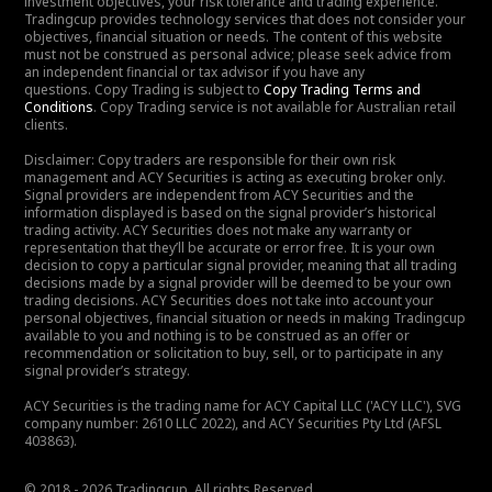
investment objectives, your risk tolerance and trading experience.
Tradingcup provides technology services that does not consider your
objectives, financial situation or needs. The content of this website
must not be construed as personal advice; please seek advice from
an independent financial or tax advisor if you have any
questions. Copy Trading is subject to
Copy Trading Terms and
Conditions
. Copy Trading service is not available for Australian retail
clients.
Disclaimer: Copy traders are responsible for their own risk
management and ACY Securities is acting as executing broker only.
Signal providers are independent from ACY Securities and the
information displayed is based on the signal provider’s historical
trading activity. ACY Securities does not make any warranty or
representation that they’ll be accurate or error free. It is your own
decision to copy a particular signal provider, meaning that all trading
decisions made by a signal provider will be deemed to be your own
trading decisions. ACY Securities does not take into account your
personal objectives, financial situation or needs in making Tradingcup
available to you and nothing is to be construed as an offer or
recommendation or solicitation to buy, sell, or to participate in any
signal provider’s strategy.
ACY Securities is the trading name for ACY Capital LLC ('ACY LLC'), SVG
company number: 2610 LLC 2022), and ACY Securities Pty Ltd (AFSL
403863).
© 2018 - 2026 Tradingcup. All rights Reserved.