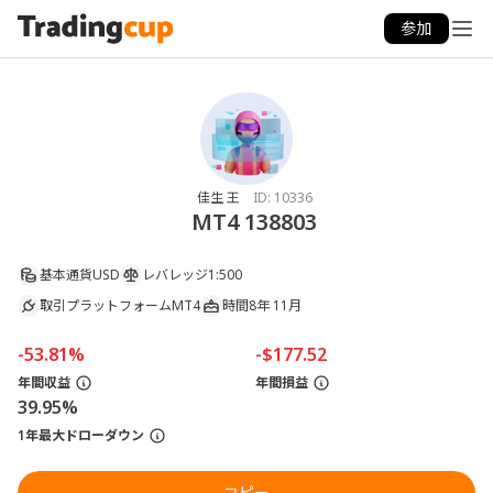
参加
佳生 王
ID:
10336
MT4 138803
基本通貨
USD
レバレッジ
1:500
取引プラットフォーム
MT4
時間
8年 11月
-53.81%
-$177.52
年間収益
年間損益
39.95%
1年最大ドローダウン
コピー