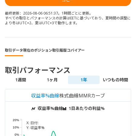
最終更新：2026-08-06 06:51:37。1時間ごとに更新。
すべての取引とパフォーマンスの計算はEETに基づいており、夏時間の調整に
より冬はUTC+2、夏はUTC+3で動作します。
取引データ
現在のポジション
取引履歴
コパイアー
取引パフォーマンス
1週間
1ヶ月
1年
いつもの時間
収益率%曲線
株式曲線
MMRカーブ
収益率%曲線
1日あたりの利益%
20%
X:
日付:
Y:
収益率%
10%
0%