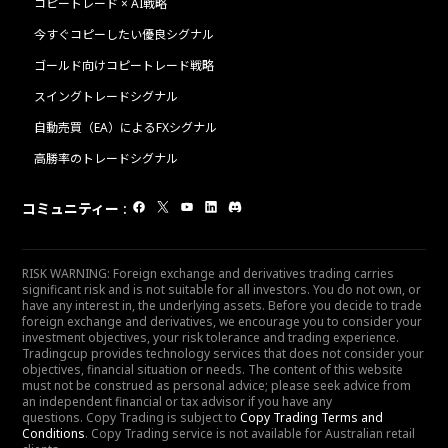
コピートレード × AI戦略
今すぐコピーしたい優良シグナル
ゴールド向けコピートレード戦略
スイングトレードシグナル
自動売買（EA）によるFXシグナル
高勝率のトレードシグナル
コミュニティー
:
RISK WARNING: Foreign exchange and derivatives trading carries
significant risk and is not suitable for all investors. You do not own, or
have any interest in, the underlying assets. Before you decide to trade
foreign exchange and derivatives, we encourage you to consider your
investment objectives, your risk tolerance and trading experience.
Tradingcup provides technology services that does not consider your
objectives, financial situation or needs. The content of this website
must not be construed as personal advice; please seek advice from
an independent financial or tax advisor if you have any
questions. Copy Trading is subject to
Copy Trading Terms and
Conditions
. Copy Trading service is not available for Australian retail