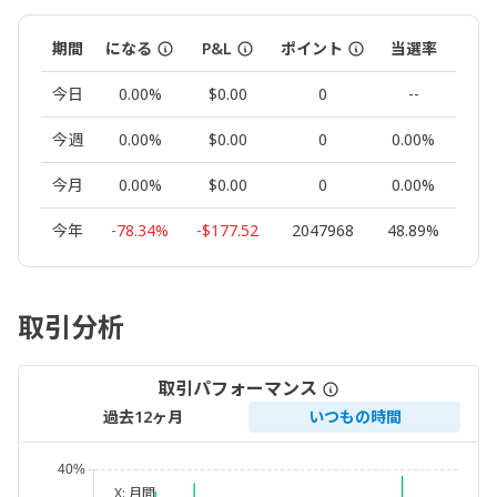
期間
になる
P&L
ポイント
当選率
ロッ
今日
0.00%
$0.00
0
--
0.
今週
0.00%
$0.00
0
0.00%
0.
今月
0.00%
$0.00
0
0.00%
0.
今年
-78.34%
-$177.52
2047968
48.89%
46
取引分析
取引パフォーマンス
過去12ヶ月
いつもの時間
X:
月間