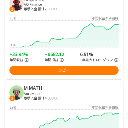
AQ Finance
累積入金額
:
$2,000.00
2
36%
年間収益率%曲線
-1%
+33.94%
+$682.12
6.91%
年間収益
年間損益
1年最大ドローダウン
コピー
M MATH
AuraMath
累積入金額
:
$4,000.00
3
29%
年間収益率%曲線