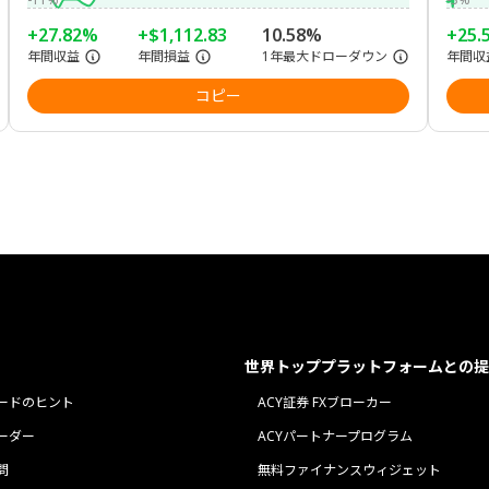
+27.82%
+$1,112.83
10.58%
+25.
年間収益
年間損益
1年最大ドローダウン
年間収
コピー
世界トッププラットフォームとの提
ードのヒント
ACY証券 FXブローカー
ーダー
ACYパートナープログラム
問
無料ファイナンスウィジェット