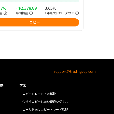
57%
+$2,378.89
3.65%
益
年間損益
1年最大ドローダウン
コピー
support@tradingcup.com
携
学習
コピートレード × AI戦略
今すぐコピーしたい優良シグナル
ゴールド向けコピートレード戦略