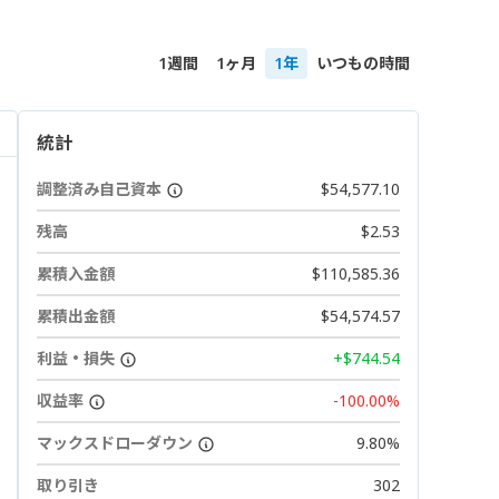
1週間
1ヶ月
1年
いつもの時間
統計
調整済み自己資本
$54,577.10
残高
$2.53
累積入金額
$110,585.36
累積出金額
$54,574.57
利益・損失
+$744.54
収益率
-100.00%
マックスドローダウン
9.80%
取り引き
302