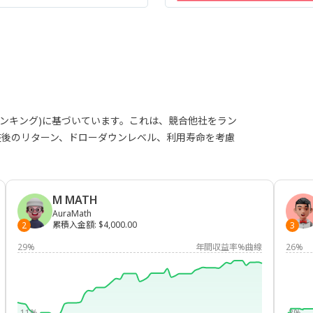
ランキング)に基づいています。これは、競合他社をラン
整後のリターン、ドローダウンレベル、利用寿命を考慮
M MATH
AuraMath
累積入金額
:
$4,000.00
2
3
29%
年間収益率%曲線
26%
-11%
-3%