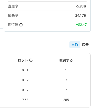
当選率
75.83%
損失率
24.17%
期待値
+$2.47
当然
過去
ロット
取引する
0.01
1
0.07
7
0.07
7
7.53
285