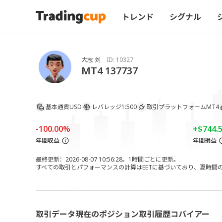
トレンド
シグナル
大志 刘
ID:
10327
MT4 137737
基本通貨
USD
レバレッジ
1:500
取引プラットフォーム
MT4
-100.00%
+$744.
年間収益
年間損益
最終更新：2026-08-07 10:56:28。1時間ごとに更新。
すべての取引とパフォーマンスの計算はEETに基づいており、夏時間の調
取引データ
現在のポジション
取引履歴
コパイアー