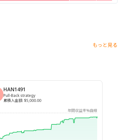
もっと見る
HAN1491
Pull-Back strategy
累積入金額
:
$5,000.00
年間収益率%曲線