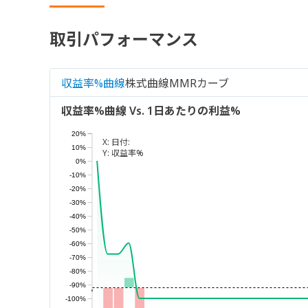
取引パフォーマンス
収益率%曲線
株式曲線
MMRカーブ
収益率%曲線 Vs. 1日あたりの利益%
20%
X:
日付:
10%
Y:
収益率%
0%
-10%
-20%
-30%
-40%
-50%
-60%
-70%
-80%
-90%
-100%