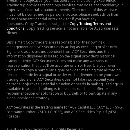
investment objectives, your risk tolerance and trading experience.
Tradingcup provides technology services that does not consider your
objectives, financial situation or needs. The content of this website
must not be construed as personal advice; please seek advice from
an independent financial or tax advisor if you have any
questions. Copy Trading is subject to
Copy Trading Terms and
Conditions
. Copy Trading service is not available for Australian retail
clients.
Disclaimer: Copy traders are responsible for their own risk
management and ACY Securities is acting as executing broker only.
Signal providers are independent from ACY Securities and the
information displayed is based on the signal provider’s historical
trading activity. ACY Securities does not make any warranty or
representation that they’ll be accurate or error free. It is your own
decision to copy a particular signal provider, meaning that all trading
decisions made by a signal provider will be deemed to be your own
trading decisions. ACY Securities does not take into account your
personal objectives, financial situation or needs in making Tradingcup
available to you and nothing is to be construed as an offer or
recommendation or solicitation to buy, sell, or to participate in any
signal provider’s strategy.
ACY Securities is the trading name for ACY Capital LLC ('ACY LLC'), SVG
company number: 2610 LLC 2022), and ACY Securities Pty Ltd (AFSL
403863).
© 2018 - 2026 Tradingcup. All rights Reserved.