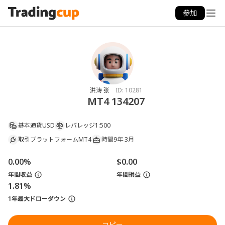
参加
洪涛 张
ID:
10281
MT4 134207
基本通貨
USD
レバレッジ
1:500
取引プラットフォーム
MT4
時間
9年 3月
0.00%
$0.00
年間収益
年間損益
1.81%
1年最大ドローダウン
コピー