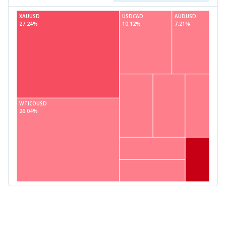
XAUUSD
USDCAD
AUDUSD
27.24%
10.12%
7.21%
WTICOUSD
26.04%