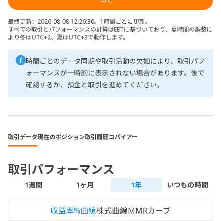
最終更新：2026-08-08 12:26:30。1時間ごとに更新。
すべての取引とパフォーマンスの計算はEETに基づいており、夏時間の調整に
より冬はUTC+2、夏はUTC+3で動作します。
時間ごとのデータ同期や取引活動の欠如により、取引パフ
ォーマンスが一時的に表示されない場合があります。後で
確認するか、預金と取引を進めてください。
取引データ
現在のポジション
取引履歴
コパイアー
取引パフォーマンス
1週間
1ヶ月
1年
いつもの時間
収益率%曲線
株式曲線
MMRカーブ