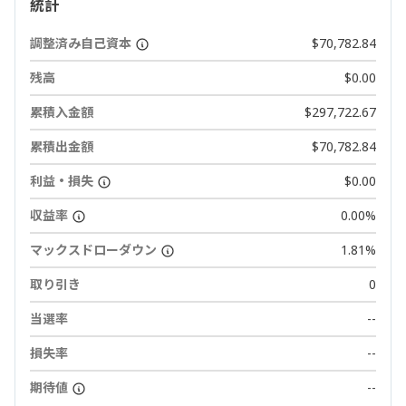
統計
調整済み自己資本
$70,782.84
残高
$0.00
累積入金額
$297,722.67
累積出金額
$70,782.84
利益・損失
$0.00
収益率
0.00%
マックスドローダウン
1.81%
取り引き
0
当選率
--
損失率
--
期待値
--