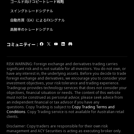
ゴールド向けコピートレード戦略
スイングトレードシグナル
自動売買（EA）によるFXシグナル
高勝率のトレードシグナル
コミュニティー
:
RISK WARNING: Foreign exchange and derivatives trading carries
significant risk and is not suitable for all investors. You do not own, or
have any interest in, the underlying assets. Before you decide to trade
foreign exchange and derivatives, we encourage you to consider your
investment objectives, your risk tolerance and trading experience.
Tradingcup provides technology services that does not consider your
objectives, financial situation or needs. The content of this website
must not be construed as personal advice; please seek advice from
an independent financial or tax advisor if you have any
questions. Copy Trading is subject to
Copy Trading Terms and
Conditions
. Copy Trading service is not available for Australian retail
clients.
Disclaimer: Copy traders are responsible for their own risk
management and ACY Securities is acting as executing broker only.