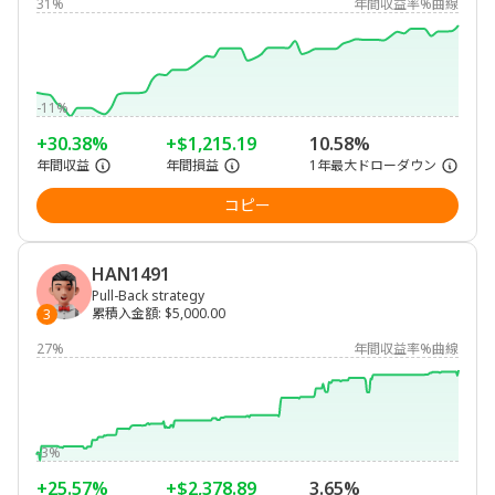
31%
年間収益率%曲線
-11%
+30.38%
+$1,215.19
10.58%
年間収益
年間損益
1年最大ドローダウン
コピー
HAN1491
Pull-Back strategy
累積入金額
:
$5,000.00
3
27%
年間収益率%曲線
-3%
+25.57%
+$2,378.89
3.65%