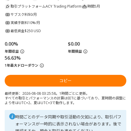
取引プラットフォーム
ACY Trading Platform
時間
5月
サブスク料
$0/月
実績手数料
10%/月
最低資金
$250 USD
0.00%
$0.00
年間収益
年間損益
56.63%
1年最大ドローダウン
コピー
最終更新：2026-08-08 03:25:58。1時間ごとに更新。
すべての取引とパフォーマンスの計算はEETに基づいており、夏時間の調整に
より冬はUTC+2、夏はUTC+3で動作します。
時間ごとのデータ同期や取引活動の欠如により、取引パフ
ォーマンスが一時的に表示されない場合があります。後で
確認するか、預金と取引を進めてください。