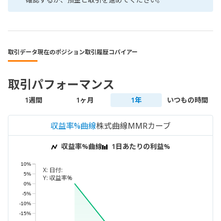
取引データ
現在のポジション
取引履歴
コパイアー
取引パフォーマンス
1週間
1ヶ月
1年
いつもの時間
収益率%曲線
株式曲線
MMRカーブ
収益率%曲線
1日あたりの利益%
10%
X:
日付:
5%
Y:
収益率%
0%
-5%
-10%
-15%