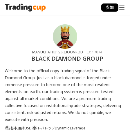
参加
MANUCHATHIP SIRIBOONROD
ID:
17074
BLACK DIAMOND GROUP
Welcome to the official copy trading signal of the Black 
Diamond Group. Just as a black diamond is forged under 
immense pressure to become one of the most resilient 
elements on earth, our trading system is pressure-tested 
against all market conditions. We are a premium trading 
collective focused on institutional-grade strategies, delivering 
consistent, risk-adjusted returns. We do not gamble; we 
execute with precision.
基本通貨
USD
レバレッジ
Dynamic Leverage