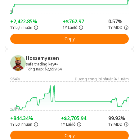
%
+2,422.85%
+$762.97
0.57%
1Y Lợi nhuận
1Y Lãi/lỗ
1Y MDD
Copy
Hossamyasen
safe trading key🔑
Tổng nạp
:
$2,959.84
964%
Đường cong lợi nhuận% 1 năm
-34%
+844.34%
+$2,705.94
99.92%
1Y Lợi nhuận
1Y Lãi/lỗ
1Y MDD
Copy