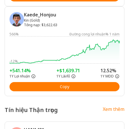
Kaede_Honjou
Kin (Gold)
Tổng nạp
:
$3,622.63
566%
Đường cong lợi nhuận% 1 năm
-12%
+541.14%
+$1,639.71
12.52%
1Y Lợi nhuận
1Y Lãi/lỗ
1Y MDD
Copy
Tín hiệu Thận trọng
Xem thêm