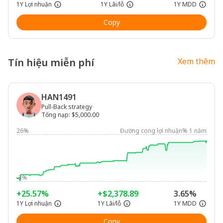
1Y Lợi nhuận
1Y Lãi/lỗ
1Y MDD
Copy
Tín hiệu miễn phí
Xem thêm
HAN1491
Pull-Back strategy
Tổng nạp
:
$5,000.00
26%
Đường cong lợi nhuận% 1 năm
-3%
+25.57%
+$2,378.89
3.65%
1Y Lợi nhuận
1Y Lãi/lỗ
1Y MDD
Copy