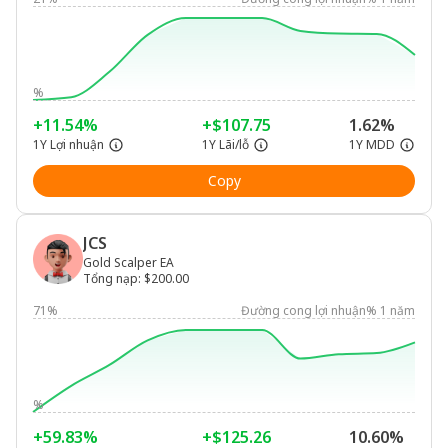
%
+11.54%
+$107.75
1.62%
1Y Lợi nhuận
1Y Lãi/lỗ
1Y MDD
Copy
JCS
Gold Scalper EA
Tổng nạp
:
$200.00
71%
Đường cong lợi nhuận% 1 năm
%
+59.83%
+$125.26
10.60%