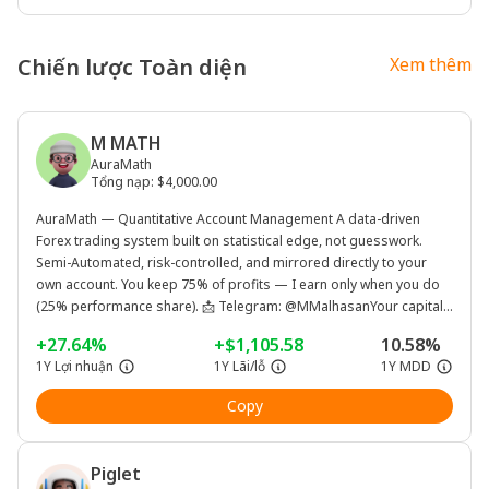
Chiến lược Toàn diện
Xem thêm
M MATH
AuraMath
Tổng nạp
:
$4,000.00
AuraMath — Quantitative Account Management A data-driven
Forex trading system built on statistical edge, not guesswork.
Semi-Automated, risk-controlled, and mirrored directly to your
own account. You keep 75% of profits — I earn only when you do
(25% performance share). 📩 Telegram: @MMalhasanYour capital
stays in your own broker account, under your name and control —
+27.64%
+$1,105.58
10.58%
funds are never transferred to me. Trades are mirrored
1Y Lợi nhuận
1Y Lãi/lỗ
1Y MDD
automatically to your account through copy-trading,welcome to
Math
Copy
Piglet