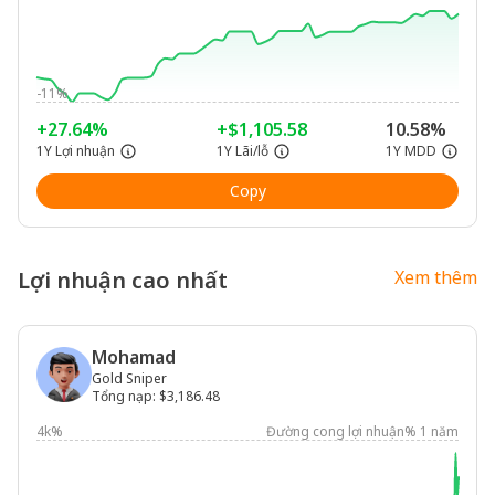
-11%
+27.64%
+$1,105.58
10.58%
1Y Lợi nhuận
1Y Lãi/lỗ
1Y MDD
Copy
Lợi nhuận cao nhất
Xem thêm
Mohamad
Gold Sniper
Tổng nạp
:
$3,186.48
4k%
Đường cong lợi nhuận% 1 năm