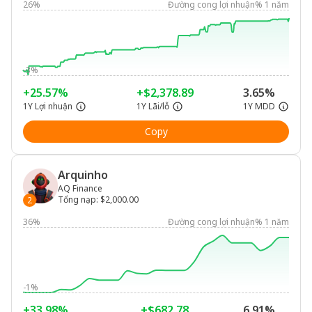
26%
Đường cong lợi nhuận% 1 năm
-3%
+25.57%
+$2,378.89
3.65%
1Y Lợi nhuận
1Y Lãi/lỗ
1Y MDD
Copy
Arquinho
AQ Finance
Tổng nạp
:
$2,000.00
2
36%
Đường cong lợi nhuận% 1 năm
-1%
+33.98%
+$682.78
6.91%