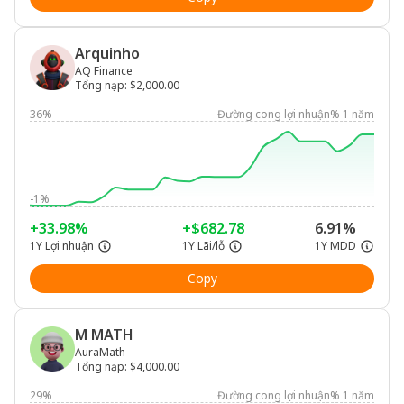
Arquinho
AQ Finance
Tổng nạp
:
$2,000.00
36%
Đường cong lợi nhuận% 1 năm
-1%
+33.98%
+$682.78
6.91%
1Y Lợi nhuận
1Y Lãi/lỗ
1Y MDD
Copy
M MATH
AuraMath
Tổng nạp
:
$4,000.00
29%
Đường cong lợi nhuận% 1 năm