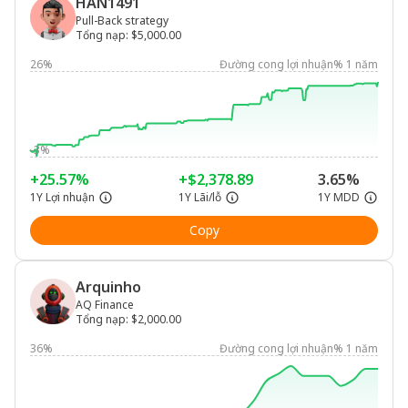
HAN1491
Pull-Back strategy
Tổng nạp
:
$5,000.00
26%
Đường cong lợi nhuận% 1 năm
-3%
+25.57%
+$2,378.89
3.65%
1Y Lợi nhuận
1Y Lãi/lỗ
1Y MDD
Copy
Arquinho
AQ Finance
Tổng nạp
:
$2,000.00
36%
Đường cong lợi nhuận% 1 năm