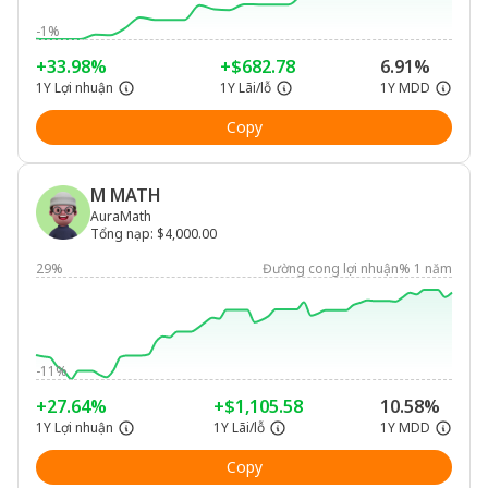
-1%
+33.98%
+$682.78
6.91%
1Y Lợi nhuận
1Y Lãi/lỗ
1Y MDD
Copy
M MATH
AuraMath
Tổng nạp
:
$4,000.00
29%
Đường cong lợi nhuận% 1 năm
-11%
+27.64%
+$1,105.58
10.58%
1Y Lợi nhuận
1Y Lãi/lỗ
1Y MDD
Copy