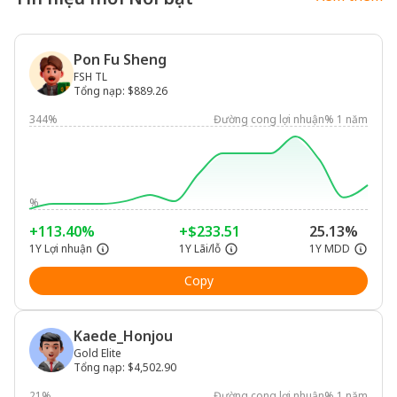
Pon Fu Sheng
FSH TL
Tổng nạp
:
$889.26
344%
Đường cong lợi nhuận% 1 năm
%
+113.40%
+$233.51
25.13%
1Y Lợi nhuận
1Y Lãi/lỗ
1Y MDD
Copy
Kaede_Honjou
Gold Elite
Tổng nạp
:
$4,502.90
21%
Đường cong lợi nhuận% 1 năm