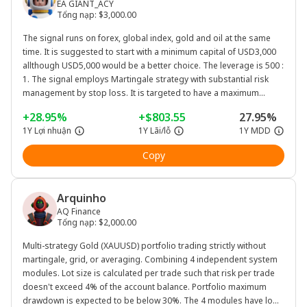
EA GIANT_ACY
Tổng nạp
:
$3,000.00
The signal runs on forex, global index, gold and oil at the same
time. It is suggested to start with a minimum capital of USD3,000
allthough USD5,000 would be a better choice. The leverage is 500 :
1. The signal employs Martingale strategy with substantial risk
management by stop loss. It is targeted to have a maximum
drawdown of less than 6% and a profit of 50% to 80% per year.
+28.95%
+$803.55
27.95%
However, investors should bear in mind that past performance is
1Y Lợi nhuận
1Y Lãi/lỗ
1Y MDD
not indicative of future results.
Copy
Arquinho
AQ Finance
Tổng nạp
:
$2,000.00
Multi-strategy Gold (XAUUSD) portfolio trading strictly without
martingale, grid, or averaging. Combining 4 independent system
modules. Lot size is calculated per trade such that risk per trade
doesn't exceed 4% of the account balance. Portfolio maximum
drawdown is expected to be below 30%. The 4 modules have low