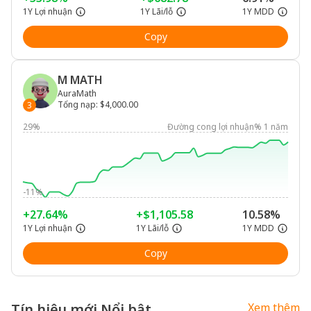
1Y Lợi nhuận
1Y Lãi/lỗ
1Y MDD
Copy
M MATH
AuraMath
Tổng nạp
:
$4,000.00
3
29%
Đường cong lợi nhuận% 1 năm
-11%
+27.64%
+$1,105.58
10.58%
1Y Lợi nhuận
1Y Lãi/lỗ
1Y MDD
Copy
Tín hiệu mới Nổi bật
Xem thêm